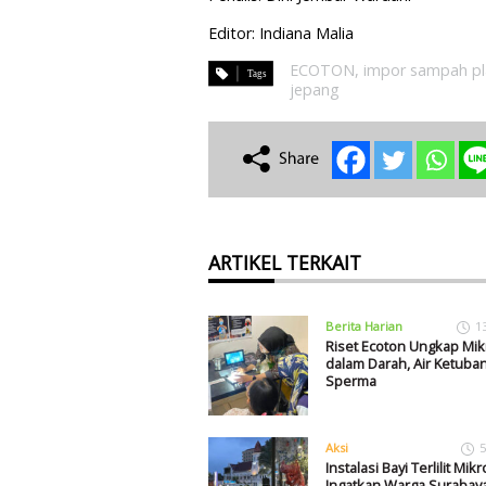
Editor: Indiana Malia
ECOTON
,
impor sampah pl
jepang
ARTIKEL TERKAIT
Berita Harian
1
Riset Ecoton Ungkap Mik
dalam Darah, Air Ketuban
Sperma
Aksi
5
Instalasi Bayi Terlilit Mik
Ingatkan Warga Surabay