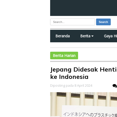
Search
Beranda
Berita
Gaya H
Berita Harian
Jepang Didesak Hent
ke Indonesia
Diposting pada 8 April 2024