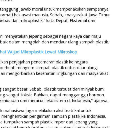
i tanggung jawab moral untuk memperlakukan sampahnya
rmati hak asasi manusia. Sebab, masyarakat Jawa Timur
bebas dari mikroplastik,” kata Deputi Eksternal dan
orini menyatakan Jepang sebagai negara kaya dan maju
 baik dalam mengolah dan mendaur ulang sampah plastik.
hat Wujud Mikroplastik Lewat Mikroskop
ikan penjajahan pencemaran plastik ke negara
erhenti mengirim sampah plastik untuk daur ulang.
n dan mengorbankan kesehatan lingkungan dan masyarakat
 sangat besar. Sebab, plastik terbuat dari minyak bumi
ang sangat toksik. Bahkan, dapat mengganggu hormon
hidupan dan meracuni ekosistem di Indonesia,” ujarnya.
mahasiswa juga melakukan aksi teatrikal untuk
menghentikan pengiriman sampah plastik ke Indonesia.
a tumpukan sampah plastik impor dari Jepang yang
ini sebagai bentuk protes atas masuknya sampah Jepang di