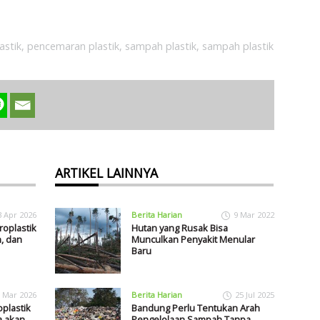
astik
,
pencemaran plastik
,
sampah plastik
,
sampah plastik
ARTIKEL LAINNYA
3 Apr 2026
Berita Harian
9 Mar 2022
roplastik
Hutan yang Rusak Bisa
, dan
Munculkan Penyakit Menular
Baru
 Mar 2026
Berita Harian
25 Jul 2025
roplastik
Bandung Perlu Tentukan Arah
a akan
Pengelolaan Sampah Tanpa