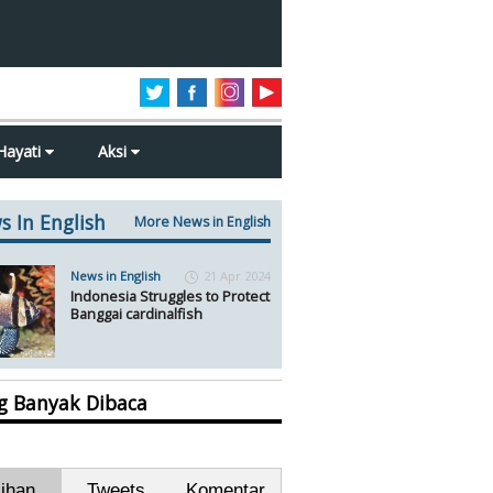
Hayati
Aksi
s In English
More News in English
News in English
21 Apr 2024
Indonesia Struggles to Protect
Banggai cardinalfish
ng Banyak Dibaca
lihan
Tweets
Komentar