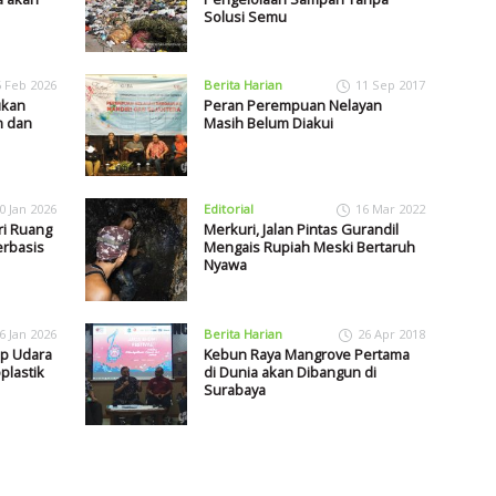
Solusi Semu
5 Feb 2026
Berita Harian
11 Sep 2017
ukan
Peran Perempuan Nelayan
h dan
Masih Belum Diakui
0 Jan 2026
Editorial
16 Mar 2022
i Ruang
Merkuri, Jalan Pintas Gurandil
erbasis
Mengais Rupiah Meski Bertaruh
Nyawa
6 Jan 2026
Berita Harian
26 Apr 2018
p Udara
Kebun Raya Mangrove Pertama
plastik
di Dunia akan Dibangun di
Surabaya