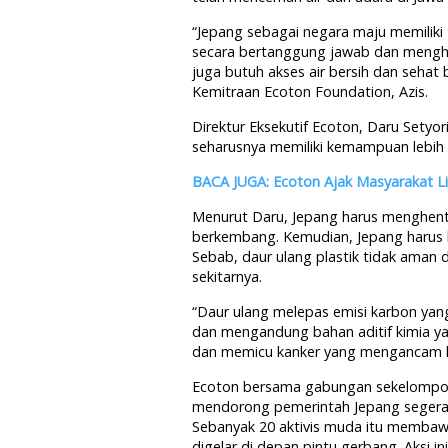
“Jepang sebagai negara maju memilik
secara bertanggung jawab dan mengho
juga butuh akses air bersih dan sehat 
Kemitraan Ecoton Foundation, Azis.
Direktur Eksekutif Ecoton, Daru Sety
seharusnya memiliki kemampuan lebih
BACA JUGA: Ecoton Ajak Masyarakat Li
Menurut Daru, Jepang harus menghent
berkembang. Kemudian, Jepang harus b
Sebab, daur ulang plastik tidak ama
sekitarnya.
“Daur ulang melepas emisi karbon yang
dan mengandung bahan aditif kimia y
dan memicu kanker yang mengancam ke
Ecoton bersama gabungan sekelompok 
mendorong pemerintah Jepang segera 
Sebanyak 20 aktivis muda itu membaw
digelar di depan pintu gerbang. Aksi 