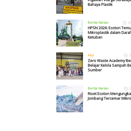
Bahaya Plastik
Berita Harian
2
HPSN 2026: Ecoton Tem
Mikroplastik dalam Dara
Ketuban
Aksi
3
Zero Waste Academy Ber
Belajar Kelola Sampah B
Sumber
Berita Harian
2
Riset Ecoton Mengungka
Jombang Tercemar Mikro