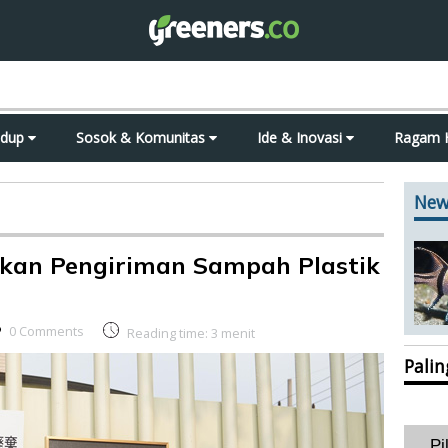
idup
Sosok & Komunitas
Ide & Inovasi
Ragam 
New
ikan Pengiriman Sampah Plastik
0 Comments
Reading time:
3
menit
Pali
Pi