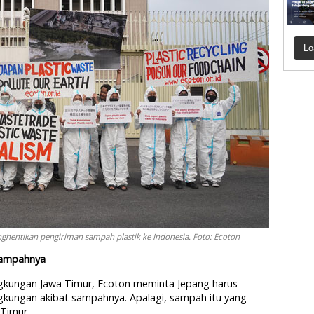
Lo
hentikan pengiriman sampah plastik ke Indonesia. Foto: Ecoton
Sampahnya
ingkungan Jawa Timur, Ecoton meminta Jepang harus
gkungan akibat sampahnya. Apalagi, sampah itu yang
 Timur.