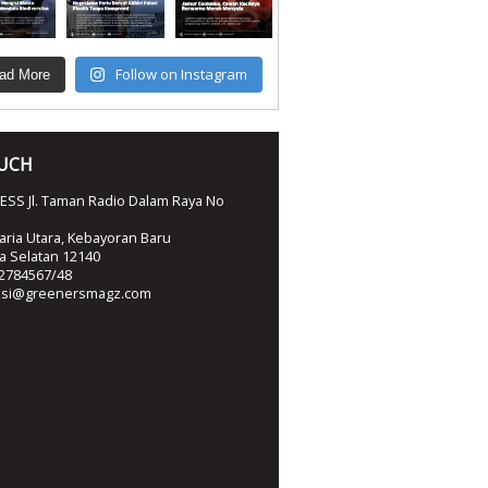
Follow on Instagram
ad More
OUCH
SS Jl. Taman Radio Dalam Raya No
ria Utara, Kebayoran Baru
ta Selatan 12140
2784567/48
ksi@greenersmagz.com