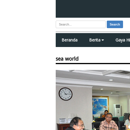
Search
Beranda
Berita
Gaya H
sea world