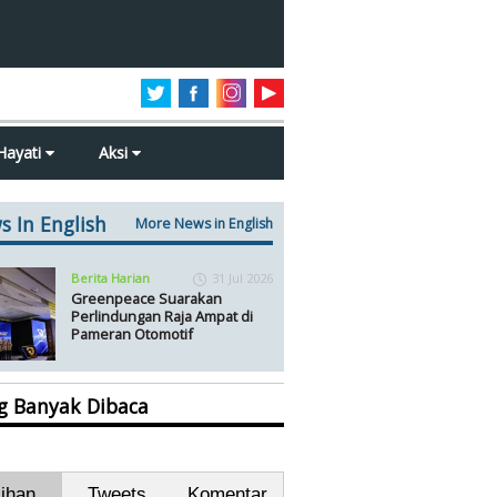
Hayati
Aksi
s In English
More News in English
Berita Harian
31 Jul 2026
Greenpeace Suarakan
Perlindungan Raja Ampat di
Pameran Otomotif
ng Banyak Dibaca
lihan
Tweets
Komentar