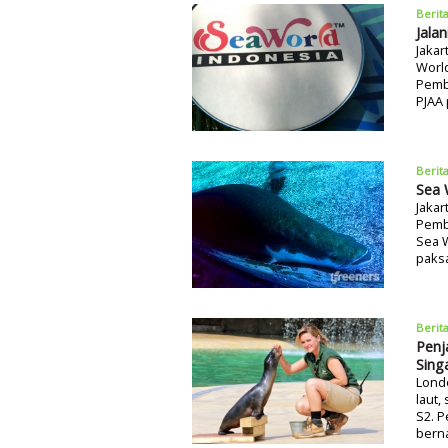
Berit
Jala
Jakar
World
Pemba
PJAA 
Berit
Sea 
Jakar
Pemb
Sea 
paksa
Berit
Penj
Sing
Londo
laut,
S2. P
bern