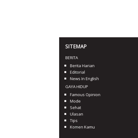
SITEMAP
BERITA
Berita Harian
Editorial
News In English
GAYA HIDUP
Famous Opinion
Mode
Sehat
Ulasan
Tips
Komen Kamu