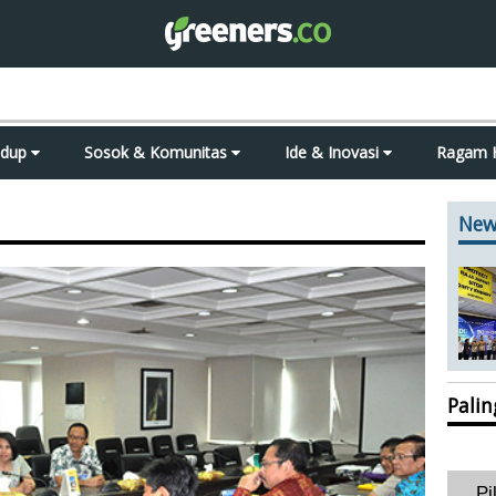
idup
Sosok & Komunitas
Ide & Inovasi
Ragam 
New
Pali
Pi