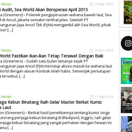
a Harian
19 Mar 2015
ni Audit, Sea World Akan Beroperasi April 2015
ta (Greeners) – Polemik pengoperasian wahana bawah laut, Sea
 di Ancol, Jakarta semakin terlihat jelas. Setelah PT
ngunan Jaya Ancol Tbk (PJAA) mengambil alih Sea World, pihak
pun […]
a Harian
10 Nov 2014
World Pastikan Ikan-ikan Tetap Terawat Dengan Baik
ta (Greeners) – Sudah satu bulan lamanya sejak PT
angunan Jaya Ancol (PJA) menutup akses masuk ke wahana laut
World dengan alasan kontrak telah habis. Semenjak penutupan
 tersebut, […]
a Harian
11 Agu 2014
aga Kebun Binatang Raih Gelar Master Berkat Kumis
a Laut
n (Greeners) – Berkat hasil penelitiannya tentang kumis singa
 seorang penjaga kebun binatang di Blackpool, Inggris, raih gelar
enjaga kebun binatang yang sangat perhatian dengan hewan ini
ama […]