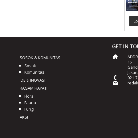
Lo
GET IN T
ADDRE
SOSOK & KOMUNITAS
15
Sosok
Ganda
Komunitas
Jakar
021-7
IDE & INOVASI
reda
RAGAM HAYATI
Flora
Fauna
Fungi
AKSI