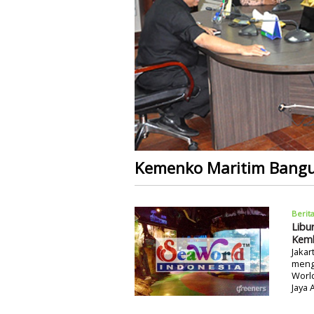
Kemenko Maritim Bangun
Berit
Libu
Kemb
Jakar
meng
Worl
Jaya 