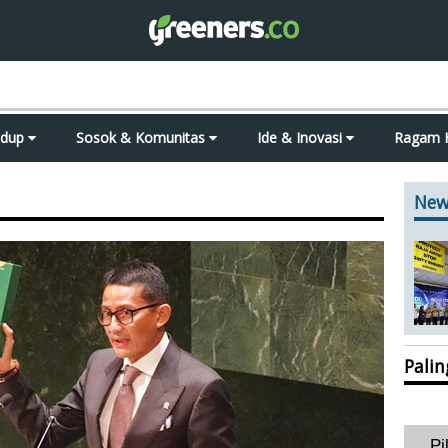
idup
Sosok & Komunitas
Ide & Inovasi
Ragam 
New
Pali
Pi