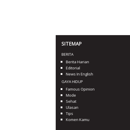
SITEMAP
BERITA
Berita Harian
Editorial
News In English
GAYA HIDUP
Famous Opinion
Mode
Sehat
Ulasan
Tips
Komen Kamu