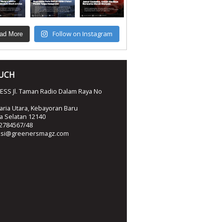
Follow on Instagram
ad More
OUCH
SS Jl. Taman Radio Dalam Raya No
ria Utara, Kebayoran Baru
ta Selatan 12140
2784567/48
ksi@greenersmagz.com