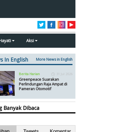
Hayati
Aksi
s In English
More News in English
Berita Harian
31 Jul 2026
Greenpeace Suarakan
Perlindungan Raja Ampat di
Pameran Otomotif
ng Banyak Dibaca
lihan
Tweets
Komentar