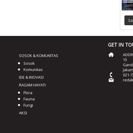
Lo
GET IN T
ADDRE
SOSOK & KOMUNITAS
15
Sosok
Ganda
Komunitas
Jakar
021-7
IDE & INOVASI
reda
RAGAM HAYATI
Flora
Fauna
Fungi
AKSI