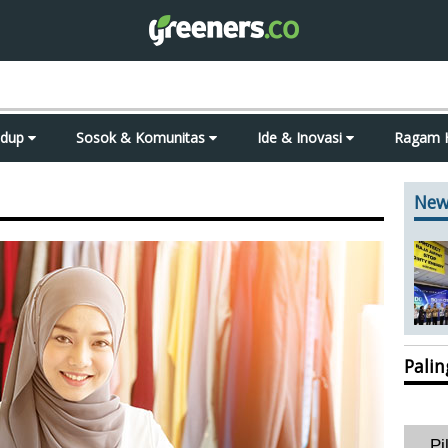
idup
Sosok & Komunitas
Ide & Inovasi
Ragam 
New
Pali
Pi