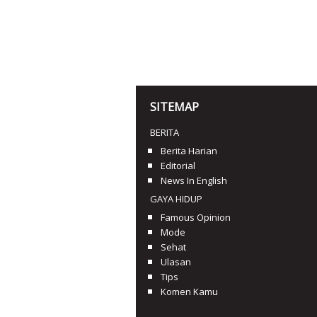
SITEMAP
BERITA
Berita Harian
Editorial
News In English
GAYA HIDUP
Famous Opinion
Mode
Sehat
Ulasan
Tips
Komen Kamu