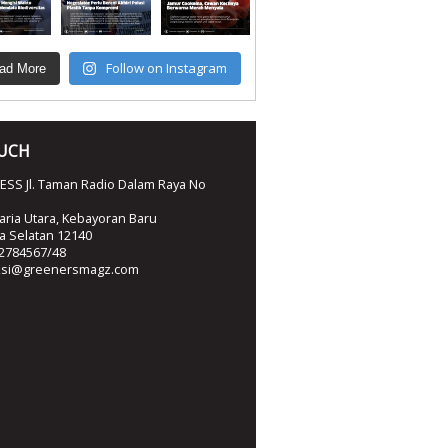
Follow on Instagram
ad More
OUCH
SS Jl. Taman Radio Dalam Raya No
ria Utara, Kebayoran Baru
ta Selatan 12140
2784567/48
ksi@greenersmagz.com