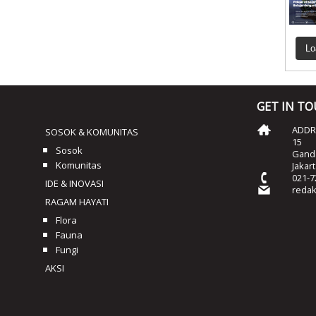
Lo
GET IN T
ADDRE
SOSOK & KOMUNITAS
15
Sosok
Ganda
Komunitas
Jakar
021-7
IDE & INOVASI
reda
RAGAM HAYATI
Flora
Fauna
Fungi
AKSI