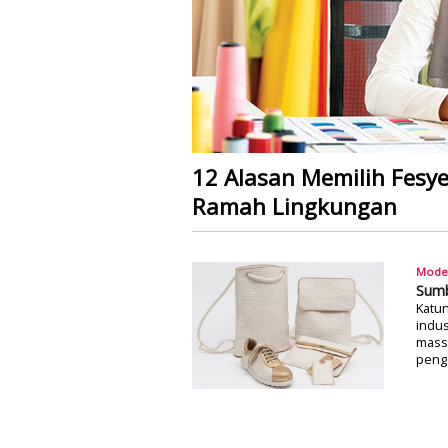
12 Alasan Memilih Fesy
Ramah Lingkungan
Mode
Sumb
Katu
indus
massi
pengg