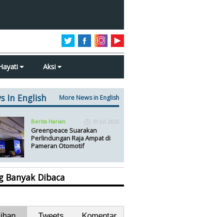
Hayati
Aksi
s In English
More News in English
Berita Harian
31 Jul 2026
Greenpeace Suarakan
Perlindungan Raja Ampat di
Pameran Otomotif
ng Banyak Dibaca
lihan
Tweets
Komentar