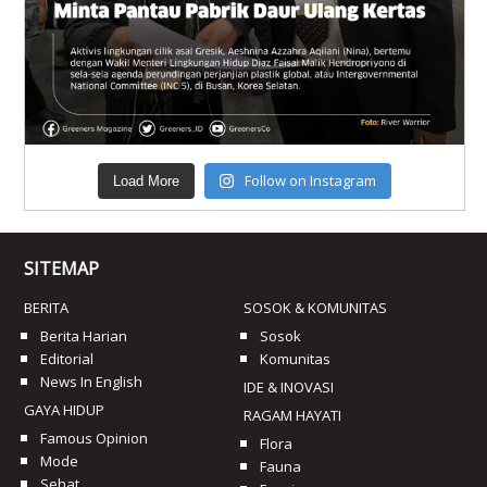
Follow on Instagram
Load More
SITEMAP
BERITA
SOSOK & KOMUNITAS
Berita Harian
Sosok
Editorial
Komunitas
News In English
IDE & INOVASI
GAYA HIDUP
RAGAM HAYATI
Famous Opinion
Flora
Mode
Fauna
Sehat