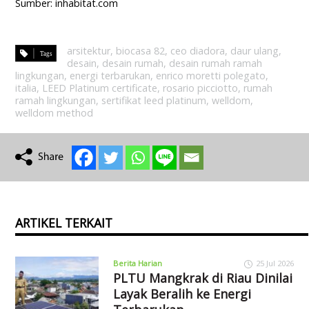
Sumber: inhabitat.com
arsitektur
,
biocasa 82
,
ceo diadora
,
daur ulang
,
desain
,
desain rumah
,
desain rumah ramah
lingkungan
,
energi terbarukan
,
enrico moretti polegato
,
italia
,
LEED Platinum certificate
,
rosario picciotto
,
rumah
ramah lingkungan
,
sertifikat leed platinum
,
welldom
,
welldom method
ARTIKEL TERKAIT
Berita Harian
25 Jul 2026
PLTU Mangkrak di Riau Dinilai
Layak Beralih ke Energi