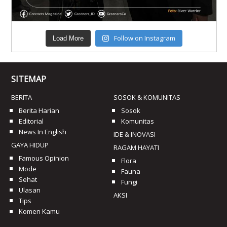
Follow on Instagram
Load More
SITEMAP
BERITA
SOSOK & KOMUNITAS
Berita Harian
Sosok
Editorial
Komunitas
News In English
IDE & INOVASI
GAYA HIDUP
RAGAM HAYATI
Famous Opinion
Flora
Mode
Fauna
Sehat
Fungi
Ulasan
AKSI
Tips
Komen Kamu