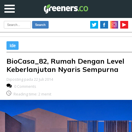
Search
Ide
BioCasa_82, Rumah Dengan Level
Keberlanjutan Nyaris Sempurna
Diposting pada 22 Juli 2014
0 Comments
Reading time:
2
menit