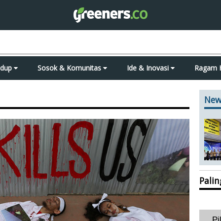
idup
Sosok & Komunitas
Ide & Inovasi
Ragam 
New
Pali
Pi