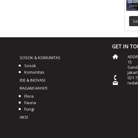
Lo
GET IN T
ADDRE
SOSOK & KOMUNITAS
15
Sosok
Ganda
Komunitas
Jakar
021-7
IDE & INOVASI
reda
RAGAM HAYATI
Flora
Fauna
Fungi
AKSI