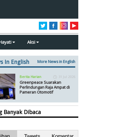
Hayati
Aksi
s In English
More News in English
Berita Harian
31 Jul 2026
Greenpeace Suarakan
Perlindungan Raja Ampat di
Pameran Otomotif
ng Banyak Dibaca
lihan
Tweets
Komentar