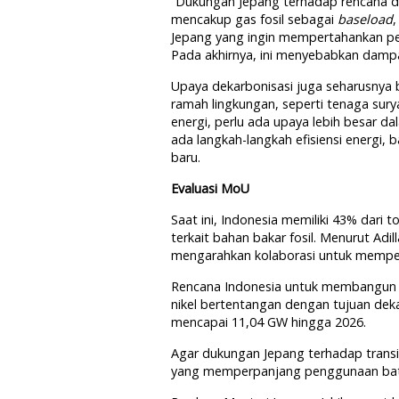
“Dukungan Jepang terhadap rencana d
mencakup gas fosil sebagai
baseload
Jepang yang ingin mempertahankan p
Pada akhirnya, ini menyebabkan dampak
Upaya dekarbonisasi juga seharusnya b
ramah lingkungan, seperti tenaga sury
energi, perlu ada upaya lebih besar dal
ada langkah-langkah efisiensi energ
baru.
Evaluasi MoU
Saat ini, Indonesia memiliki 43% dari
terkait bahan bakar fosil. Menurut Ad
mengarahkan kolaborasi untuk memperc
Rencana Indonesia untuk membangun p
nikel bertentangan dengan tujuan deka
mencapai 11,04 GW hingga 2026.
Agar dukungan Jepang terhadap transisi
yang memperpanjang penggunaan batu ba