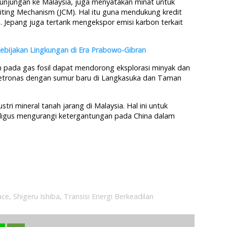
kunjungan ke Malaysia, juga menyatakan minat untuk
ting Mechanism (JCM). Hal itu guna mendukung kredit
. Jepang juga tertarik mengekspor emisi karbon terkait
ebijakan Lingkungan di Era Prabowo-Gibran
pada gas fosil dapat mendorong eksplorasi minyak dan
 Petronas dengan sumur baru di Langkasuka dan Taman
ustri mineral tanah jarang di Malaysia. Hal ini untuk
aligus mengurangi ketergantungan pada China dalam
ace
,
Shigeru Ishiba
,
Transisi Energi Berkeadilan