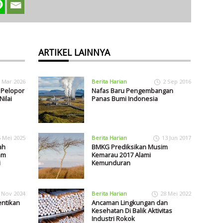
ARTIKEL LAINNYA
 Mar 2026
Berita Harian
2 Sep 2016
 Pelopor
Nafas Baru Pengembangan
Nilai
Panas Bumi Indonesia
6 Mei 2025
Berita Harian
13 Jun 2017
ah
BMKG Prediksikan Musim
am
Kemarau 2017 Alami
i
Kemunduran
 Nov 2024
Berita Harian
28 Mei 2022
ntikan
Ancaman Lingkungan dan
Kesehatan Di Balik Aktivitas
Industri Rokok