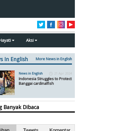
Hayati
Aksi
s In English
More News in English
News in English
21 Apr 2024
Indonesia Struggles to Protect
Banggai cardinalfish
ng Banyak Dibaca
lihan
Tweets
Komentar