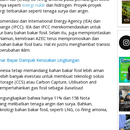
nnya seperti
energi nuklir
dan hidrogen. Proyek-proyek
gi terbarukan seperti tenaga surya dan angin.
komendasi dari International Energy Agency (IEA) dan
hange (IPCC). IEA dan IPCC merekomendasikan untuk
 baru bahan bakar fosil. Selain itu, juga memprioritaskan
. Namun, kemitraan AZEC terus mempromosikan dan
han bakar fosil baru. Hal ini justru menghambat transisi
perubahan iklim.
mar Bayar Dampak Kerusakan Lingkungan
onesia tetap memandang bahan bakar fosil lebih aman
 lebih banyak investasi untuk membuat teknologi solusi
Storage (CCS) atau Carbon Capture, Utilisation and
mempertahankan gas fosil sebagai
baseload
.
mengungkapkan bahwa hanya 11% dari 158 Nota
g melibatkan tenaga angin dan surya. Bahkan,
ologi bahan bakar fosil, seperti LNG, co-firing amonia,