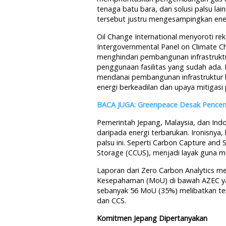
tenaga batu bara, dan solusi palsu lai
tersebut justru mengesampingkan ener
Oil Change International menyoroti re
Intergovernmental Panel on Climate C
menghindari pembangunan infrastruktur
penggunaan fasilitas yang sudah ada
mendanai pembangunan infrastruktur ba
energi berkeadilan dan upaya mitigasi 
BACA JUGA: Greenpeace Desak Pence
Pemerintah Jepang, Malaysia, dan Ind
daripada energi terbarukan. Ironisnya,
palsu ini. Seperti Carbon Capture and 
Storage (CCUS), menjadi layak guna 
Laporan dari Zero Carbon Analytics 
Kesepahaman (MoU) di bawah AZEC yan
sebanyak 56 MoU (35%) melibatkan tekn
dan CCS.
Komitmen Jepang Dipertanyakan