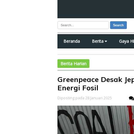
Search
Beranda
Berita
Gaya H
Berita Harian
Greenpeace Desak Je
Energi Fosil
Diposting pada 28 Januari 2025