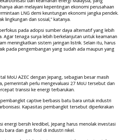
ekarbonisasi dan keamanan energi Malaysia, yang
, hanya akan melayani kepentingan ekonomi perusahaan
ermintaan LNG demi keuntungan ekonomi jangka pendek.
 lingkungan dan sosial,” katanya.
erfokus pada adopsi sumber daya alternatif yang lebih
a. Agar tenaga surya lebih berkelanjutan untuk keamanan
am meningkatkan sistem jaringan listrik. Selain itu, harus
i, baik pada pengembangan yang sudah ada maupun yang
 total MoU AZEC dengan Jepang, sebagian besar masih
illa, pemerintah perlu mengevaluasi 27 MoU tersebut dan
epat transisi ke energi terbarukan.
embangkit captive berbasis batu bara untuk industri
rbonisasi. Kapasitas pembangkit tersebut diperkirakan
 energi bersih kredibel, Jepang harus menolak investasi
ra dan gas fosil di industri nikel.