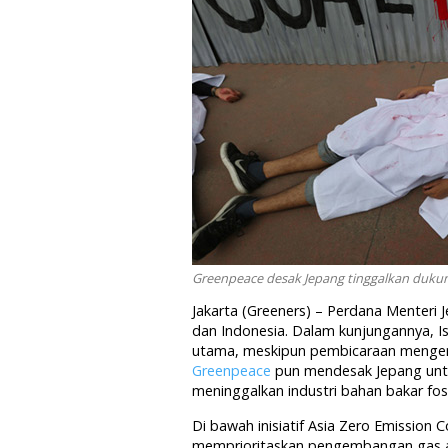
Greenpeace desak Jepang tinggalkan dukung
Jakarta (Greeners) – Perdana Menteri J
dan Indonesia. Dalam kunjungannya, Is
utama, meskipun pembicaraan mengenai
Greenpeace
pun mendesak Jepang untu
meninggalkan industri bahan bakar fosi
Di bawah inisiatif Asia Zero Emissio
memprioritaskan pengembangan gas a