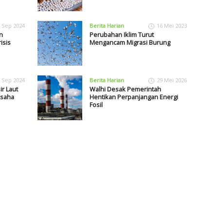
 Sep 2024
Berita Harian
16 Mei 2023
n
Perubahan Iklim Turut
isis
Mengancam Migrasi Burung
 Sep 2024
Berita Harian
29 Mei 2026
r Laut
Walhi Desak Pemerintah
usaha
Hentikan Perpanjangan Energi
Fosil