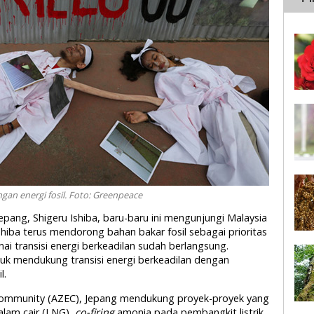
an energi fosil. Foto: Greenpeace
epang, Shigeru Ishiba, baru-baru ini mengunjungi Malaysia
hiba terus mendorong bahan bakar fosil sebagai prioritas
 transisi energi berkeadilan sudah berlangsung.
k mendukung transisi energi berkeadilan dengan
l.
n Community (AZEC), Jepang mendukung proyek-proyek yang
lam cair (LNG),
co-firing
amonia pada pembangkit listrik