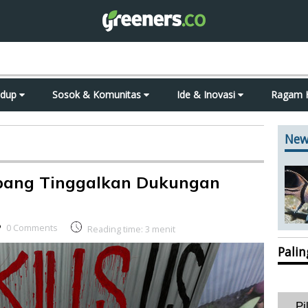
idup
Sosok & Komunitas
Ide & Inovasi
Ragam 
New
pang Tinggalkan Dukungan
0 Comments
Reading time:
3
menit
Pali
Pi