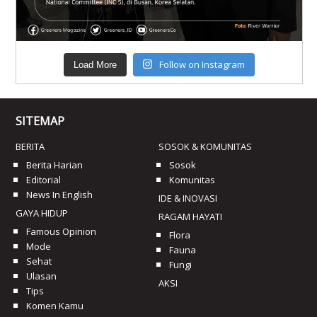
Follow on Instagram
Load More
SITEMAP
BERITA
SOSOK & KOMUNITAS
Berita Harian
Sosok
Editorial
Komunitas
News In English
IDE & INOVASI
GAYA HIDUP
RAGAM HAYATI
Famous Opinion
Flora
Mode
Fauna
Sehat
Fungi
Ulasan
AKSI
Tips
Komen Kamu