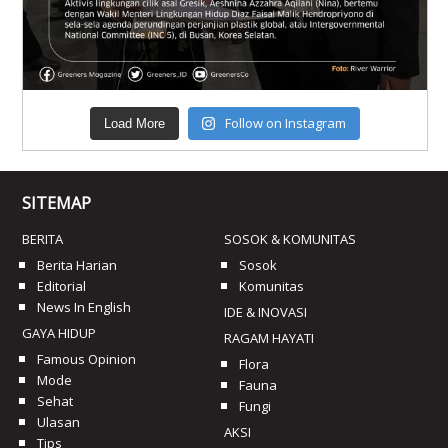
Follow on Instagram
Load More
SITEMAP
BERITA
SOSOK & KOMUNITAS
Berita Harian
Sosok
Editorial
Komunitas
News In English
IDE & INOVASI
GAYA HIDUP
RAGAM HAYATI
Famous Opinion
Flora
Mode
Fauna
Sehat
Fungi
Ulasan
AKSI
Tips