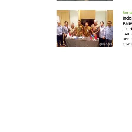
Berit
Indo
Pari
Jakar
tuan 
pemer
kawa