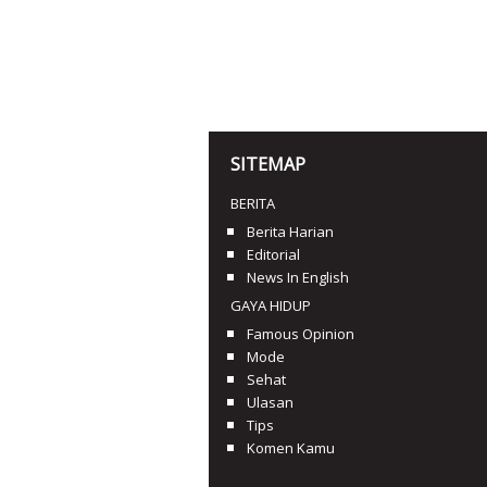
SITEMAP
BERITA
Berita Harian
Editorial
News In English
GAYA HIDUP
Famous Opinion
Mode
Sehat
Ulasan
Tips
Komen Kamu