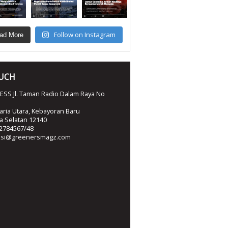
Follow on Instagram
ad More
OUCH
SS Jl. Taman Radio Dalam Raya No
ria Utara, Kebayoran Baru
ta Selatan 12140
2784567/48
ksi@greenersmagz.com