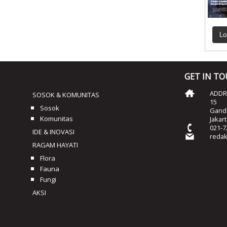
Lo
GET IN T
ADDRE
SOSOK & KOMUNITAS
15
Sosok
Ganda
Komunitas
Jakar
021-7
IDE & INOVASI
reda
RAGAM HAYATI
Flora
Fauna
Fungi
AKSI