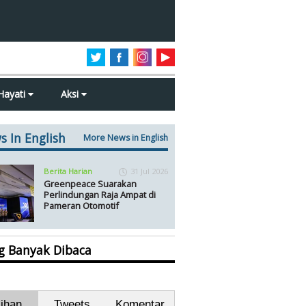
Hayati
Aksi
s In English
More News in English
Berita Harian
31 Jul 2026
Greenpeace Suarakan
Perlindungan Raja Ampat di
Pameran Otomotif
ng Banyak Dibaca
lihan
Tweets
Komentar