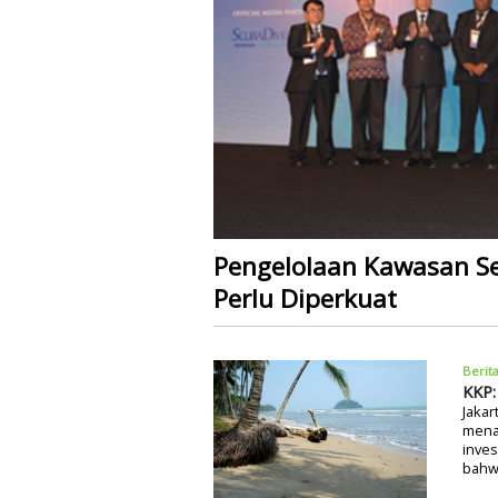
Pengelolaan Kawasan Se
Perlu Diperkuat
Berit
KKP:
Jakar
mena
inves
bahwa