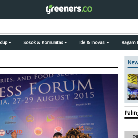
idup
Sosok & Komunitas
Ide & Inovasi
Ragam 
New
Pali
Pi