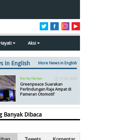
Hayati
Aksi
s In English
More News in English
Berita Harian
31 Jul 2026
Greenpeace Suarakan
Perlindungan Raja Ampat di
Pameran Otomotif
ng Banyak Dibaca
lihan
Tweets
Komentar