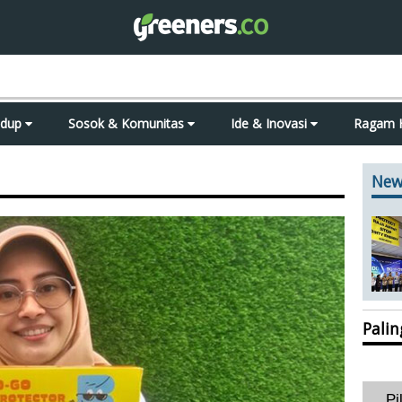
idup
Sosok & Komunitas
Ide & Inovasi
Ragam 
New
Pali
Pi