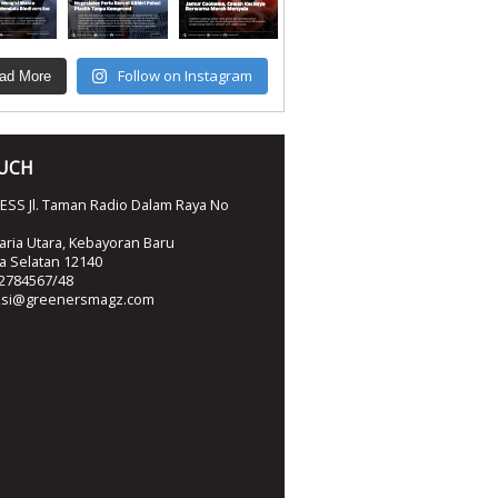
Follow on Instagram
ad More
OUCH
SS Jl. Taman Radio Dalam Raya No
ria Utara, Kebayoran Baru
ta Selatan 12140
2784567/48
ksi@greenersmagz.com