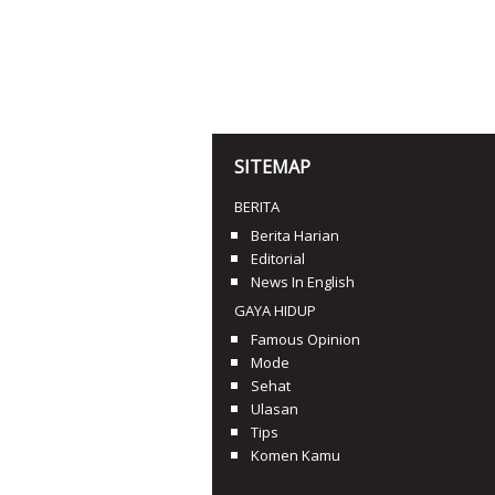
SITEMAP
BERITA
Berita Harian
Editorial
News In English
GAYA HIDUP
Famous Opinion
Mode
Sehat
Ulasan
Tips
Komen Kamu