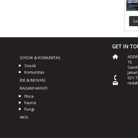
Lo
GET IN T
ADDRE
SOSOK & KOMUNITAS
15
Sosok
Ganda
Komunitas
Jakar
021-7
IDE & INOVASI
reda
RAGAM HAYATI
Flora
Fauna
Fungi
AKSI