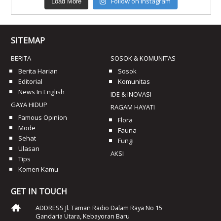
Follow on Instagram
Load More
SITEMAP
BERITA
SOSOK & KOMUNITAS
Berita Harian
Sosok
Editorial
Komunitas
News In English
IDE & INOVASI
GAYA HIDUP
RAGAM HAYATI
Famous Opinion
Flora
Mode
Fauna
Sehat
Fungi
Ulasan
AKSI
Tips
Komen Kamu
GET IN TOUCH
ADDRESS Jl. Taman Radio Dalam Raya No 15
Gandaria Utara, Kebayoran Baru