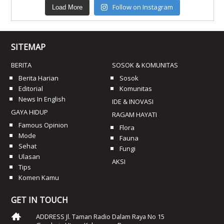
Follow on Instagram
Load More
SITEMAP
BERITA
SOSOK & KOMUNITAS
Berita Harian
Sosok
Editorial
Komunitas
News In English
IDE & INOVASI
GAYA HIDUP
RAGAM HAYATI
Famous Opinion
Flora
Mode
Fauna
Sehat
Fungi
Ulasan
AKSI
Tips
Komen Kamu
GET IN TOUCH
ADDRESS Jl. Taman Radio Dalam Raya No 15