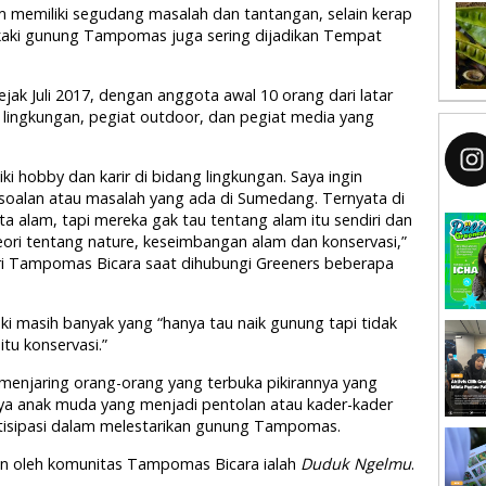
 memiliki segudang masalah dan tantangan, selain kerap
i kaki gunung Tampomas juga sering dijadikan Tempat
ak Juli 2017, dengan anggota awal 10 orang dari latar
s lingkungan, pegiat outdoor, dan pegiat media yang
 hobby dan karir di bidang lingkungan. Saya ingin
rsoalan atau masalah yang ada di Sumedang. Ternyata di
 alam, tapi mereka gak tau tentang alam itu sendiri dan
ri tentang nature, keseimbangan alam dan konservasi,”
ndiri Tampomas Bicara saat dihubungi Greeners beberapa
i masih banyak yang “hanya tau naik gunung tapi tidak
itu konservasi.”
n menjaring orang-orang yang terbuka pikirannya yang
ya anak muda yang menjadi pentolan atau kader-kader
rtisipasi dalam melestarikan gunung Tampomas.
ukan oleh komunitas Tampomas Bicara ialah
Duduk Ngelmu
.