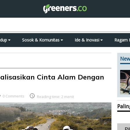
idup
Sosok & Komunitas
Ide & Inovasi
Ragam 
New
alisasikan Cinta Alam Dengan
0 Comments
Reading time:
2
menit
Pali
Pi