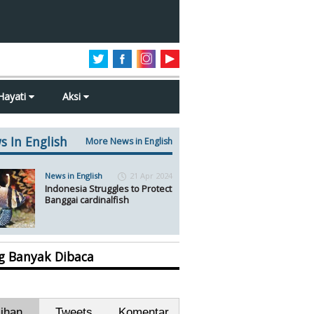
Hayati
Aksi
s In English
More News in English
News in English
21 Apr 2024
Indonesia Struggles to Protect
Banggai cardinalfish
ng Banyak Dibaca
lihan
Tweets
Komentar