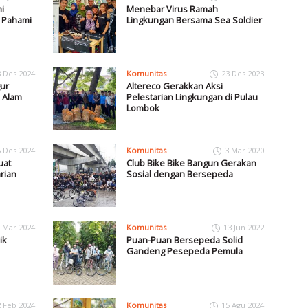
i
Menebar Virus Ramah
s Pahami
Lingkungan Bersama Sea Soldier
8 Des 2024
Komunitas
23 Des 2023
ur
Altereco Gerakkan Aksi
 Alam
Pelestarian Lingkungan di Pulau
Lombok
5 Des 2024
Komunitas
3 Mar 2020
uat
Club Bike Bike Bangun Gerakan
rian
Sosial dengan Bersepeda
 Mar 2024
Komunitas
13 Jun 2022
ik
Puan-Puan Bersepeda Solid
Gandeng Pesepeda Pemula
2 Feb 2024
Komunitas
15 Agu 2024