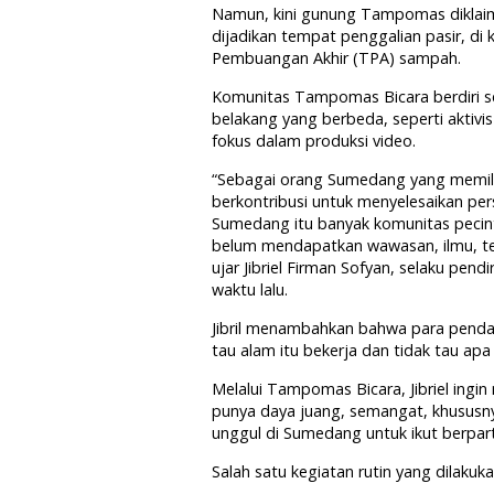
Namun, kini gunung Tampomas diklaim
dijadikan tempat penggalian pasir, d
Pembuangan Akhir (TPA) sampah.
Komunitas Tampomas Bicara berdiri sej
belakang yang berbeda, seperti aktivi
fokus dalam produksi video.
“Sebagai orang Sumedang yang memiliki
berkontribusi untuk menyelesaikan pe
Sumedang itu banyak komunitas pecinta
belum mendapatkan wawasan, ilmu, teo
ujar Jibriel Firman Sofyan, selaku pe
waktu lalu.
Jibril menambahkan bahwa para pendak
tau alam itu bekerja dan tidak tau apa 
Melalui Tampomas Bicara, Jibriel ingi
punya daya juang, semangat, khususn
unggul di Sumedang untuk ikut berpa
Salah satu kegiatan rutin yang dilak