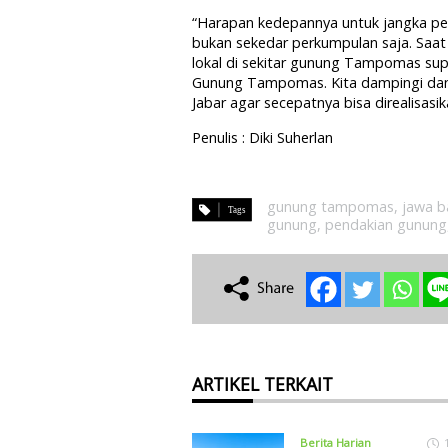
“Harapan kedepannya untuk jangka pe
bukan sekedar perkumpulan saja. Saat 
lokal di sekitar gunung Tampomas sup
Gunung Tampomas. Kita dampingi dan
Jabar agar secepatnya bisa direalisasika
Penulis : Diki Suherlan
gunung tampomas
,
jawa b
gunung
,
pendakian gunung
ARTIKEL TERKAIT
Berita Harian