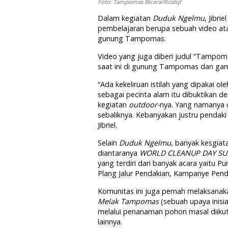
Foto: Tampomas Bicara/Rizalqf
Dalam kegiatan
Duduk Ngelmu
, Jibr
pembelajaran berupa sebuah video atau
gunung Tampomas.
Video yang juga diberi judul “Tampoma
saat ini di gunung Tampomas dan gam
“Ada kekeliruan istilah yang dipakai 
sebagai pecinta alam itu dibuktikan d
kegiatan
outdoor-
nya. Yang namanya 
sebaliknya. Kebanyakan justru pendak
Jibriel.
Selain
Duduk Ngelmu
, banyak kesgiat
diantaranya
WORLD CLEANUP DAY SU
yang terdiri dari banyak acara yaitu
Plang Jalur Pendakian, Kampanye Pend
Komunitas ini juga pernah melaksanak
Melak Tampomas
(sebuah upaya inis
melalui penanaman pohon masal diikut
lainnya.