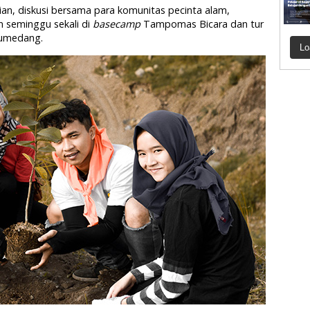
an, diskusi bersama para komunitas pecinta alam,
n seminggu sekali di
basecamp
Tampomas Bicara dan tur
Sumedang.
Lo