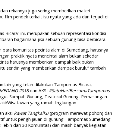
iel dan rekannya juga sering memberikan materi
 film pendek terkait isu nyata yang ada dan terjadi di
s Bicara” ini, merupakan sebuah representasi kondisi
baran bagaimana jika sebuah gunung bisa berbicara.
oleh para komunitas pecinta alam di Sumedang, harusnya
engan praktik nyata mencintai alam bukan sekedar
cinta harusnya memberikan dampak baik bukan
i itu sendiri yang memberikan dampak buruk,” tambah
an lain yang telah dilakukan Tampomas Bicara,
MEDANG 2018
dan AKSI
#SatuHariBersamaTampomas
 Pungut Sampah Gunung, Teatrikal Gunung, Pemasangan
aki/Wisatawan yang ramah lingkungan.
an aksi
Rawat Tangkalku
(program merawat pohon) dan
iatif untuk penghijauan di gunung Tampomas Sumedang
i lebih dari 30 Komunitas) dan masih banyak kegiatan