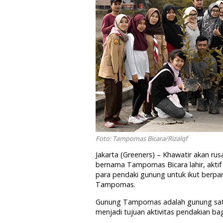
Foto: Tampomas Bicara/Rizalqf
Jakarta (Greeners) – Khawatir akan r
bernama Tampomas Bicara lahir, akti
para pendaki gunung untuk ikut berpa
Tampomas.
Gunung Tampomas adalah gunung satu
menjadi tujuan aktivitas pendakian ba