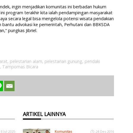
ndek, ingin menjadikan komunitas ini berbadan hukum
ini program terakhir kita ialah pendampingan masyarakat
aya secara legal bisa mengelola potensi wisata pendakian
 bantu advokasi ke pemerintah, Perhutani dan BBKSDA
n,“ pungkas Jibriel.
arat
,
pelestarian alam
,
pelestarian gunung
,
pendaki
,
Tampomas Bicara
ARTIKEL LAINNYA
18 Jul 2025
Komunitas
24 Des 2016