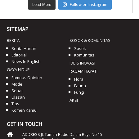
Follow on Instagram
Load More
SITEMAP
BERITA
SOSOK & KOMUNITAS
Berita Harian
Sosok
Editorial
Komunitas
News In English
IDE & INOVASI
GAYA HIDUP
RAGAM HAYATI
Famous Opinion
Flora
Mode
Fauna
Sehat
Fungi
Ulasan
AKSI
Tips
Komen Kamu
GET IN TOUCH
ADDRESS Jl. Taman Radio Dalam Raya No 15