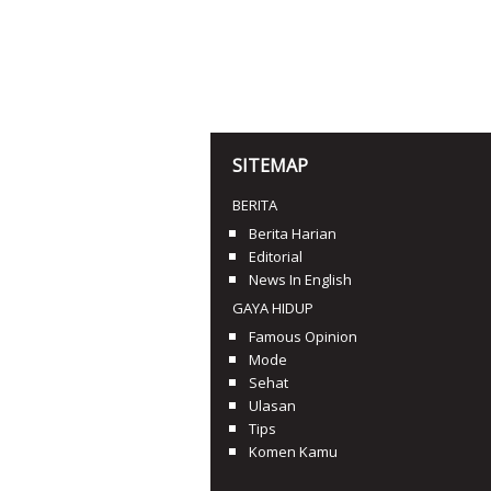
SITEMAP
BERITA
Berita Harian
Editorial
News In English
GAYA HIDUP
Famous Opinion
Mode
Sehat
Ulasan
Tips
Komen Kamu