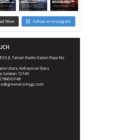
Follow on Instagram
ad More
OUCH
SS Jl. Taman Radio Dalam Raya No
ria Utara, Kebayoran Baru
ta Selatan 12140
2784567/48
ksi@greenersmagz.com