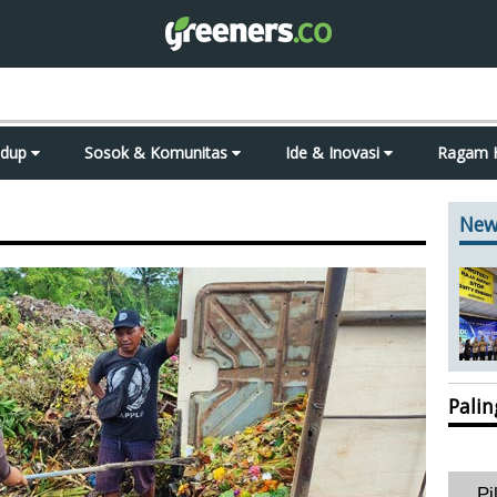
idup
Sosok & Komunitas
Ide & Inovasi
Ragam 
New
Pali
Pi