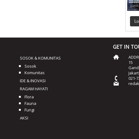
Lo
GET IN T
ADDRE
SOSOK & KOMUNITAS
15
Sosok
Ganda
Komunitas
Jakar
021-7
IDE & INOVASI
reda
RAGAM HAYATI
Flora
Fauna
Fungi
AKSI