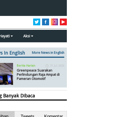
Hayati
Aksi
s In English
More News in English
Berita Harian
31 Jul 2026
Greenpeace Suarakan
Perlindungan Raja Ampat di
Pameran Otomotif
ng Banyak Dibaca
lihan
Tweets
Komentar