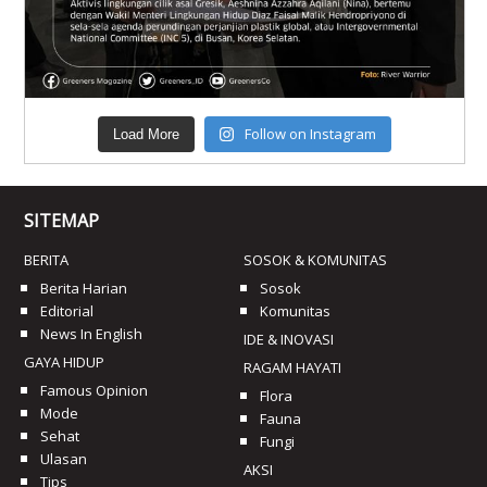
Follow on Instagram
Load More
SITEMAP
BERITA
SOSOK & KOMUNITAS
Berita Harian
Sosok
Editorial
Komunitas
News In English
IDE & INOVASI
GAYA HIDUP
RAGAM HAYATI
Famous Opinion
Flora
Mode
Fauna
Sehat
Fungi
Ulasan
AKSI
Tips