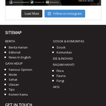
Follow on Instagram
Load More
SITEMAP
BERITA
SOSOK & KOMUNITAS
Berita Harian
Sosok
Editorial
Komunitas
News In English
IDE & INOVASI
GAYA HIDUP
RAGAM HAYATI
Famous Opinion
Flora
Mode
Fauna
Sehat
Fungi
Ulasan
AKSI
Tips
Komen Kamu
GET IN TOUCH