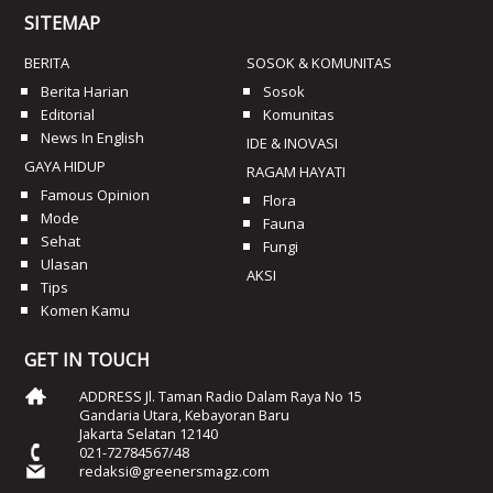
SITEMAP
BERITA
SOSOK & KOMUNITAS
Berita Harian
Sosok
Editorial
Komunitas
News In English
IDE & INOVASI
GAYA HIDUP
RAGAM HAYATI
Famous Opinion
Flora
Mode
Fauna
Sehat
Fungi
Ulasan
AKSI
Tips
Komen Kamu
GET IN TOUCH
ADDRESS Jl. Taman Radio Dalam Raya No 15
Gandaria Utara, Kebayoran Baru
Jakarta Selatan 12140
021-72784567/48
redaksi@greenersmagz.com