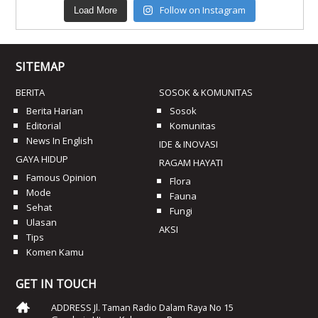
Follow on Instagram
Load More
SITEMAP
BERITA
SOSOK & KOMUNITAS
Berita Harian
Sosok
Editorial
Komunitas
News In English
IDE & INOVASI
GAYA HIDUP
RAGAM HAYATI
Famous Opinion
Flora
Mode
Fauna
Sehat
Fungi
Ulasan
AKSI
Tips
Komen Kamu
GET IN TOUCH
ADDRESS Jl. Taman Radio Dalam Raya No 15