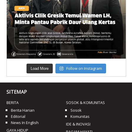
Follow on Instagram
Load More
SITEMAP
BERITA
SOSOK & KOMUNITAS
Berita Harian
Sosok
Editorial
Komunitas
News In English
IDE & INOVASI
GAYA HIDUP
RAGAM HAYATI