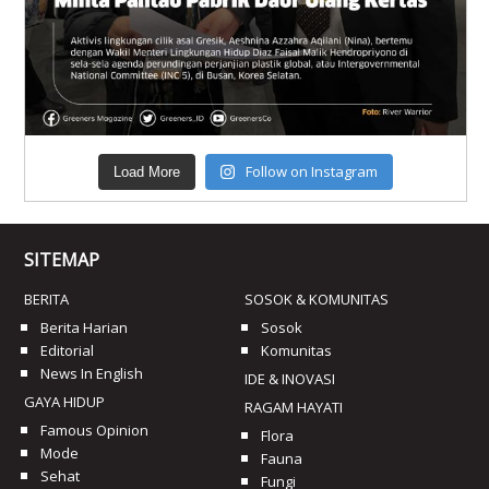
Follow on Instagram
Load More
SITEMAP
BERITA
SOSOK & KOMUNITAS
Berita Harian
Sosok
Editorial
Komunitas
News In English
IDE & INOVASI
GAYA HIDUP
RAGAM HAYATI
Famous Opinion
Flora
Mode
Fauna
Sehat
Fungi