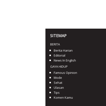
SITEMAP
BERITA
Berita Harian
Editorial
News In English
GAYA HIDUP
Famous Opinion
Mode
Sehat
Ulasan
Tips
Komen Kamu