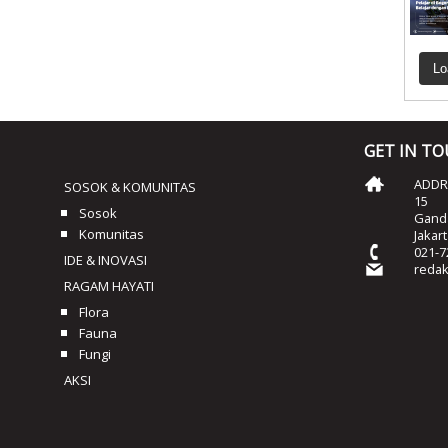
Lo
GET IN T
ADDRE
SOSOK & KOMUNITAS
15
Sosok
Ganda
Komunitas
Jakar
021-7
IDE & INOVASI
reda
RAGAM HAYATI
Flora
Fauna
Fungi
AKSI