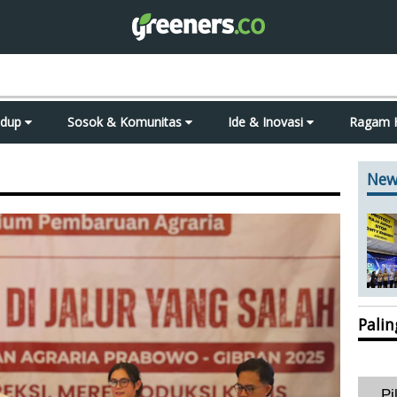
idup
Sosok & Komunitas
Ide & Inovasi
Ragam 
New
Pali
Pi