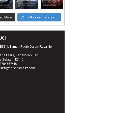
Follow on Instagram
ad More
OUCH
SS Jl. Taman Radio Dalam Raya No
ria Utara, Kebayoran Baru
ta Selatan 12140
2784567/48
ksi@greenersmagz.com