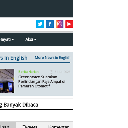
Hayati
Aksi
s In English
More News in English
Berita Harian
31 Jul 2026
Greenpeace Suarakan
Perlindungan Raja Ampat di
Pameran Otomotif
ng Banyak Dibaca
lihan
Tweets
Komentar