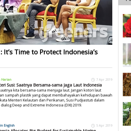
: It’s Time to Protect Indonesia’s
a Harian
7 Apr 2019
eri Susi: Saatnya Bersama-sama Jaga Laut Indonesia
 saatnya kita bersama-sama menjaga laut. Jangan kotori laut
an sampah plastik yang dapat membahayakan kehidupan bawah
” kata Menteri Kelautan dan Perikanan, Susi Pudjiastuti dalam
 dialog Deep and Extreme Indonesia (DXI) 2019.
in English
5 Apr 2019
nesia Allocates Big Budget for Sustainable Marine