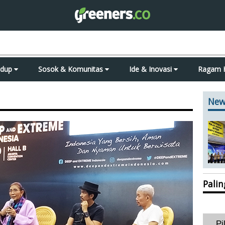
idup
Sosok & Komunitas
Ide & Inovasi
Ragam 
New
Pali
Pi