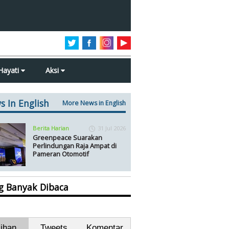
Hayati
Aksi
s In English
More News in English
Berita Harian
31 Jul 2026
Greenpeace Suarakan
Perlindungan Raja Ampat di
Pameran Otomotif
ng Banyak Dibaca
lihan
Tweets
Komentar