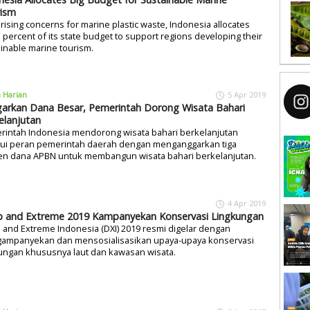
ism
rising concerns for marine plastic waste, Indonesia allocates
 percent of its state budget to support regions developing their
inable marine tourism.
a Harian
5 Apr 2019
arkan Dana Besar, Pemerintah Dorong Wisata Bahari
elanjutan
rintah Indonesia mendorong wisata bahari berkelanjutan
lui peran pemerintah daerah dengan menganggarkan tiga
en dana APBN untuk membangun wisata bahari berkelanjutan.
4 Apr 2019
 and Extreme 2019 Kampanyekan Konservasi Lingkungan
and Extreme Indonesia (DXI) 2019 resmi digelar dengan
ampanyekan dan mensosialisasikan upaya-upaya konservasi
ungan khususnya laut dan kawasan wisata.