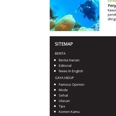
Berit
Peny
Kawas
penik
diing
SITEMAP
BERITA
Berita Harian
Editorial
News In English
GAYA HIDUP
Famous Opinion
Mode
Sehat
Ulasan
Tips
Komen Kamu