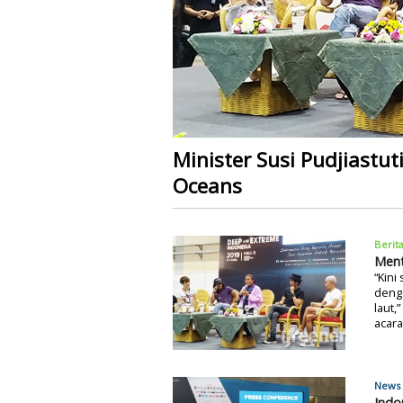
Minister Susi Pudjiastuti
Oceans
Berit
Ment
“Kini
deng
laut,
acara
News 
Indo