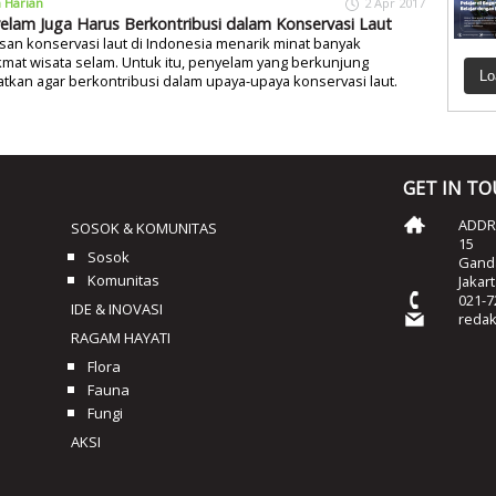
a Harian
2 Apr 2017
elam Juga Harus Berkontribusi dalam Konservasi Laut
an konservasi laut di Indonesia menarik minat banyak
mat wisata selam. Untuk itu, penyelam yang berkunjung
Lo
atkan agar berkontribusi dalam upaya-upaya konservasi laut.
GET IN T
ADDRE
SOSOK & KOMUNITAS
15
Sosok
Ganda
Komunitas
Jakar
021-7
IDE & INOVASI
reda
RAGAM HAYATI
Flora
Fauna
Fungi
AKSI