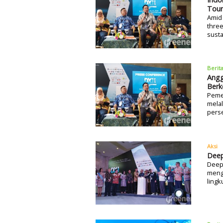
Tour
Amid 
three
susta
Berit
Angg
Berk
Peme
mela
pers
Aksi
Deep
Deep 
meng
lingk