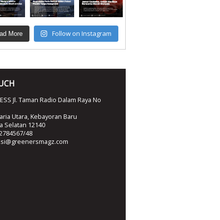
Follow on Instagram
ad More
OUCH
SS Jl. Taman Radio Dalam Raya No
ria Utara, Kebayoran Baru
ta Selatan 12140
2784567/48
ksi@greenersmagz.com