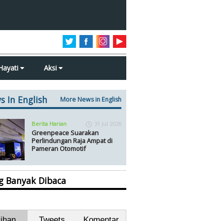
Hayati
Aksi
s In English
More News in English
Berita Harian
31 Jul 2026
Greenpeace Suarakan
Perlindungan Raja Ampat di
Pameran Otomotif
ng Banyak Dibaca
lihan
Tweets
Komentar