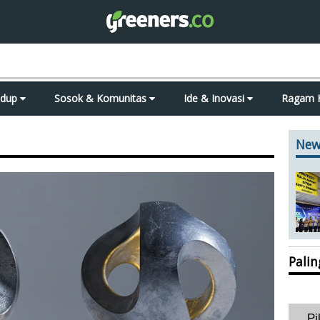
idup
Sosok & Komunitas
Ide & Inovasi
Ragam 
New
Pali
Pi