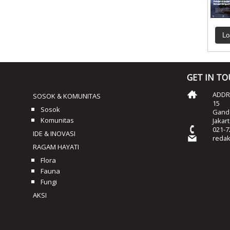
Lo
GET IN T
ADDRE
SOSOK & KOMUNITAS
15
Sosok
Ganda
Komunitas
Jakar
021-7
IDE & INOVASI
reda
RAGAM HAYATI
Flora
Fauna
Fungi
AKSI