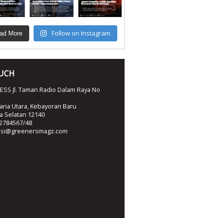
Follow on Instagram
ad More
OUCH
SS Jl. Taman Radio Dalam Raya No
ria Utara, Kebayoran Baru
ta Selatan 12140
2784567/48
ksi@greenersmagz.com