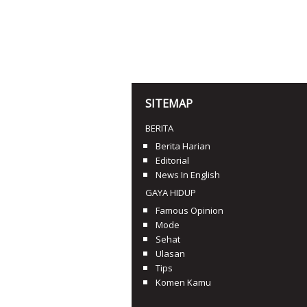
SITEMAP
BERITA
Berita Harian
Editorial
News In English
GAYA HIDUP
Famous Opinion
Mode
Sehat
Ulasan
Tips
Komen Kamu