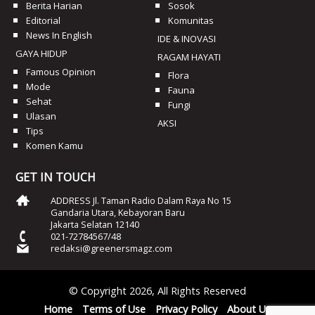
Berita Harian
Sosok
Editorial
Komunitas
News In English
IDE & INOVASI
GAYA HIDUP
RAGAM HAYATI
Famous Opinion
Flora
Mode
Fauna
Sehat
Fungi
Ulasan
AKSI
Tips
Komen Kamu
GET IN TOUCH
ADDRESS Jl. Taman Radio Dalam Raya No 15
Gandaria Utara, Kebayoran Baru
Jakarta Selatan 12140
021-72784567/48
redaksi@greenersmagz.com
© Copyright 2026, All Rights Reserved
Home
Terms of Use
Privacy Policy
About Us