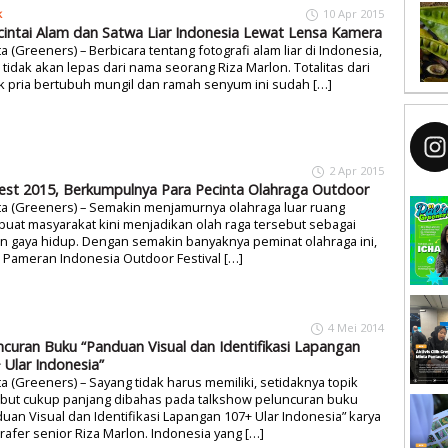
k
10 Apr 2015
intai Alam dan Satwa Liar Indonesia Lewat Lensa Kamera
ta (Greeners) – Berbicara tentang fotografi alam liar di Indonesia,
 tidak akan lepas dari nama seorang Riza Marlon. Totalitas dari
 pria bertubuh mungil dan ramah senyum ini sudah […]
2 Apr 2015
est 2015, Berkumpulnya Para Pecinta Olahraga Outdoor
ta (Greeners) – Semakin menjamurnya olahraga luar ruang
at masyarakat kini menjadikan olah raga tersebut sebagai
an gaya hidup. Dengan semakin banyaknya peminat olahraga ini,
Pameran Indonesia Outdoor Festival […]
4 Mei 2014
ncuran Buku “Panduan Visual dan Identifikasi Lapangan
 Ular Indonesia”
ta (Greeners) – Sayang tidak harus memiliki, setidaknya topik
ebut cukup panjang dibahas pada talkshow peluncuran buku
uan Visual dan Identifikasi Lapangan 107+ Ular Indonesia” karya
rafer senior Riza Marlon. Indonesia yang […]