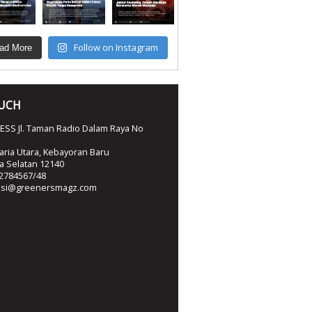
Follow on Instagram
ad More
OUCH
SS Jl. Taman Radio Dalam Raya No
ria Utara, Kebayoran Baru
ta Selatan 12140
2784567/48
ksi@greenersmagz.com