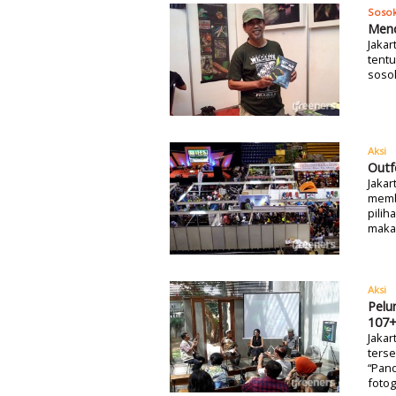
Soso
Menc
Jakar
tentu
sosok
Aksi
Outf
Jakar
membu
pilih
maka 
Aksi
Pelu
107+
Jakar
ters
“Pand
fotog