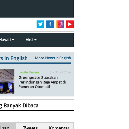
Hayati
Aksi
s In English
More News in English
Berita Harian
31 Jul 2026
Greenpeace Suarakan
Perlindungan Raja Ampat di
Pameran Otomotif
ng Banyak Dibaca
lihan
Tweets
Komentar