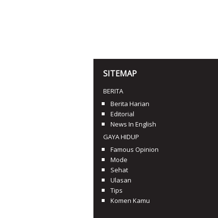
SITEMAP
BERITA
Berita Harian
Editorial
News In English
GAYA HIDUP
Famous Opinion
Mode
Sehat
Ulasan
Tips
Komen Kamu