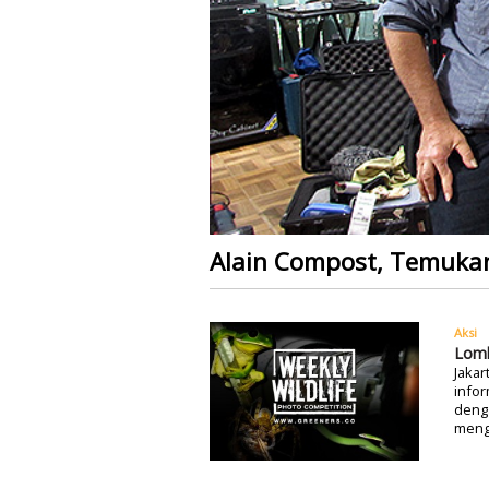
Alain Compost, Temuka
Aksi
Lomb
Jakar
infor
denga
mengg