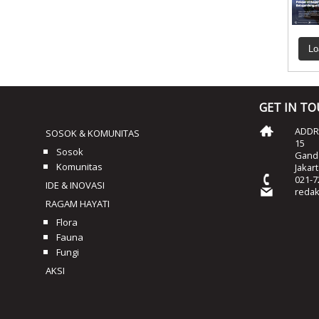
Lo
GET IN T
ADDRE
SOSOK & KOMUNITAS
15
Sosok
Ganda
Komunitas
Jakar
021-7
IDE & INOVASI
reda
RAGAM HAYATI
Flora
Fauna
Fungi
AKSI