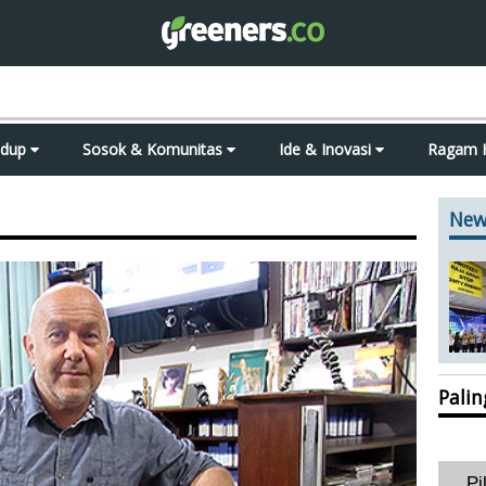
idup
Sosok & Komunitas
Ide & Inovasi
Ragam 
New
Pali
Pi