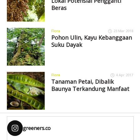
Lokal Potensial Pengganti
Beras
Flora
23 Mar 2018
Pohon Ulin, Kayu Kebanggaan
Suku Dayak
Flora
4 Apr 2017
Tanaman Petai, Dibalik
Baunya Terkandung Manfaat
greeners.co