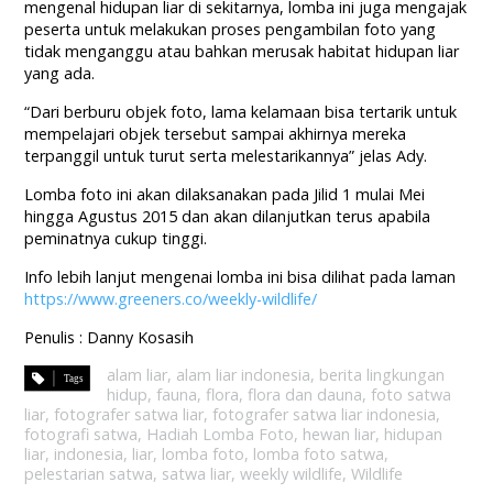
mengenal hidupan liar di sekitarnya, lomba ini juga mengajak
peserta untuk melakukan proses pengambilan foto yang
tidak menganggu atau bahkan merusak habitat hidupan liar
yang ada.
“Dari berburu objek foto, lama kelamaan bisa tertarik untuk
mempelajari objek tersebut sampai akhirnya mereka
terpanggil untuk turut serta melestarikannya” jelas Ady.
Lomba foto ini akan dilaksanakan pada Jilid 1 mulai Mei
hingga Agustus 2015 dan akan dilanjutkan terus apabila
peminatnya cukup tinggi.
Info lebih lanjut mengenai lomba ini bisa dilihat pada laman
https://www.greeners.co/weekly-wildlife/
Penulis : Danny Kosasih
alam liar
,
alam liar indonesia
,
berita lingkungan
hidup
,
fauna
,
flora
,
flora dan dauna
,
foto satwa
liar
,
fotografer satwa liar
,
fotografer satwa liar indonesia
,
fotografi satwa
,
Hadiah Lomba Foto
,
hewan liar
,
hidupan
liar
,
indonesia
,
liar
,
lomba foto
,
lomba foto satwa
,
pelestarian satwa
,
satwa liar
,
weekly wildlife
,
Wildlife