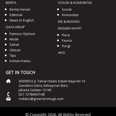
BERITA
SOSOK & KOMUNITAS
Berita Harian
Sosok
Editorial
Komunitas
News In English
IDE & INOVASI
GAYA HIDUP
RAGAM HAYATI
Famous Opinion
Flora
Mode
Fauna
Sehat
Fungi
Ulasan
AKSI
Tips
Komen Kamu
GET IN TOUCH
ADDRESS Jl. Taman Radio Dalam Raya No 15
Gandaria Utara, Kebayoran Baru
Jakarta Selatan 12140
021-72784567/48
redaksi@greenersmagz.com
© Copyright 2026, All Rights Reserved