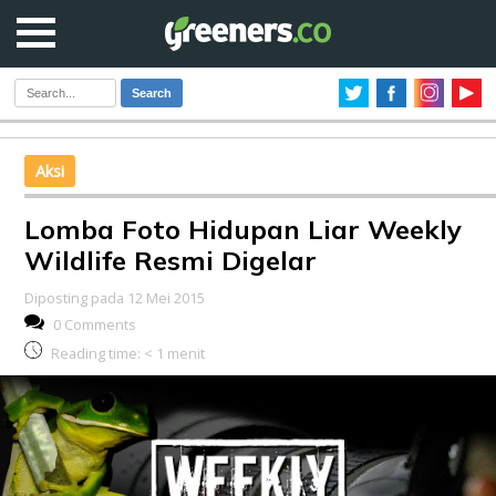
Search
Aksi
Lomba Foto Hidupan Liar Weekly
Wildlife Resmi Digelar
Diposting pada 12 Mei 2015
0 Comments
Reading time:
< 1
menit