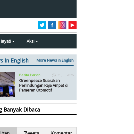
Hayati
Aksi
s In English
More News in English
Berita Harian
31 Jul 2026
Greenpeace Suarakan
Perlindungan Raja Ampat di
Pameran Otomotif
ng Banyak Dibaca
lihan
Tweets
Komentar