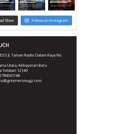
Follow on Instagram
ad More
OUCH
SS Jl. Taman Radio Dalam Raya No
ria Utara, Kebayoran Baru
ta Selatan 12140
2784567/48
ksi@greenersmagz.com