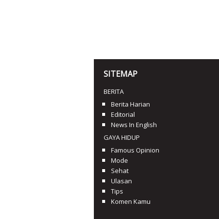
SITEMAP
BERITA
Berita Harian
Editorial
News In English
GAYA HIDUP
Famous Opinion
Mode
Sehat
Ulasan
Tips
Komen Kamu