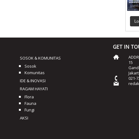
Lo
GET IN T
ADDRE
SOSOK & KOMUNITAS
15
Sosok
Ganda
Komunitas
Jakar
021-7
IDE & INOVASI
reda
RAGAM HAYATI
Flora
Fauna
Fungi
AKSI