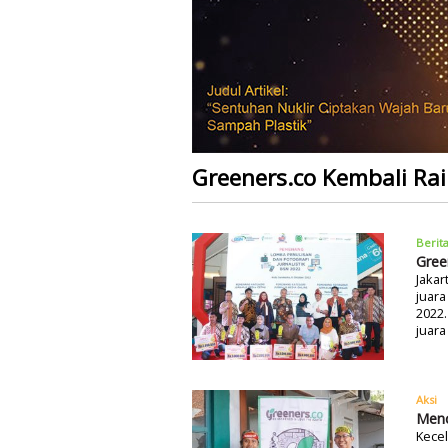
Greeners.co Kembali Ra
Berit
Gree
Jakar
juara
2022.
juara
Aksi
Menc
Kecel