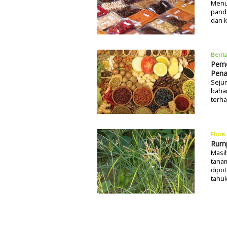
Menur
pand
dan 
Berit
Peme
Pena
Sejum
baha
terha
Flora
Rump
Masi
tanam
dipo
tahu