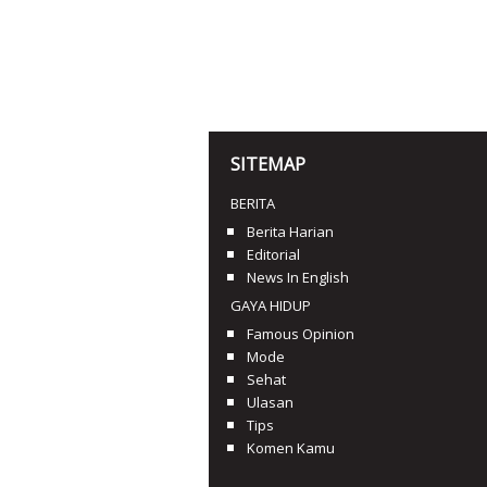
SITEMAP
BERITA
Berita Harian
Editorial
News In English
GAYA HIDUP
Famous Opinion
Mode
Sehat
Ulasan
Tips
Komen Kamu