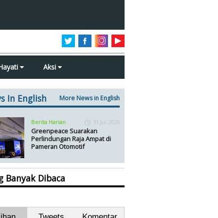
Hayati
Aksi
s In English
More News in English
Berita Harian
31 Jul 2026
Greenpeace Suarakan
Perlindungan Raja Ampat di
Pameran Otomotif
ng Banyak Dibaca
lihan
Tweets
Komentar