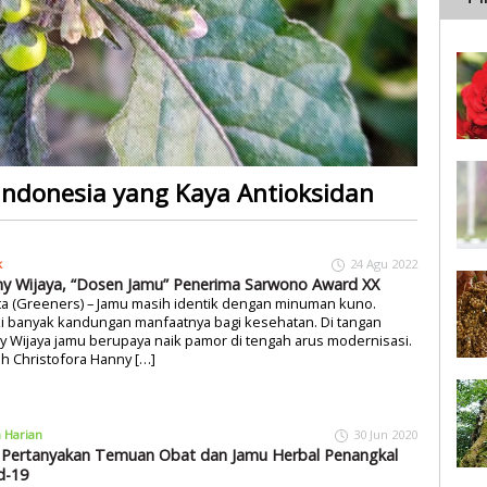
Indonesia yang Kaya Antioksidan
k
24 Agu 2022
y Wijaya, “Dosen Jamu” Penerima Sarwono Award XX
ta (Greeners) – Jamu masih identik dengan minuman kuno.
i banyak kandungan manfaatnya bagi kesehatan. Di tangan
 Wijaya jamu berupaya naik pamor di tengah arus modernisasi.
h Christofora Hanny […]
a Harian
30 Jun 2020
 Pertanyakan Temuan Obat dan Jamu Herbal Penangkal
d-19