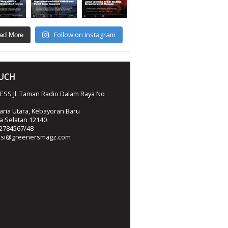
Follow on Instagram
ad More
OUCH
SS Jl. Taman Radio Dalam Raya No
ria Utara, Kebayoran Baru
ta Selatan 12140
2784567/48
ksi@greenersmagz.com