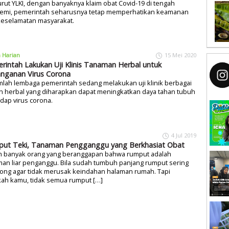
ut YLKI, dengan banyaknya klaim obat Covid-19 di tengah
emi, pemerintah seharusnya tetap memperhatikan keamanan
keselamatan masyarakat.
a Harian
15 Mei 2020
rintah Lakukan Uji Klinis Tanaman Herbal untuk
nganan Virus Corona
lah lembaga pemerintah sedang melakukan uji klinik berbagai
n herbal yang diharapkan dapat meningkatkan daya tahan tubuh
dap virus corona.
4 Jul 2019
ut Teki, Tanaman Pengganggu yang Berkhasiat Obat
h banyak orang yang beranggapan bahwa rumput adalah
an liar penganggu. Bila sudah tumbuh panjang rumput sering
tong agar tidak merusak keindahan halaman rumah. Tapi
kah kamu, tidak semua rumput […]