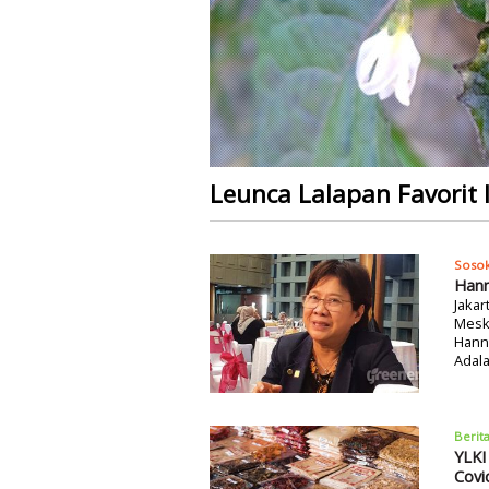
Leunca Lalapan Favorit 
Soso
Hann
Jakar
Mesk
Hanny
Adala
Berit
YLKI
Covi