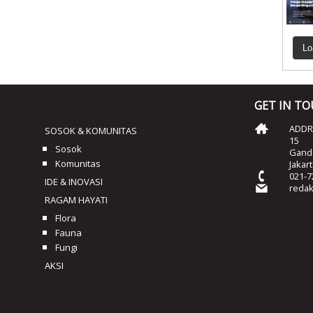
Lo
GET IN T
ADDRE
SOSOK & KOMUNITAS
15
Sosok
Ganda
Komunitas
Jakar
021-7
IDE & INOVASI
reda
RAGAM HAYATI
Flora
Fauna
Fungi
AKSI