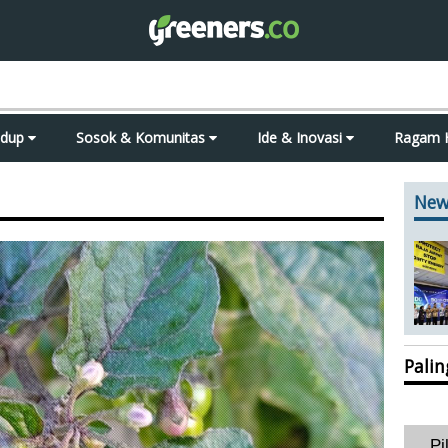
idup
Sosok & Komunitas
Ide & Inovasi
Ragam 
New
Pali
Pi