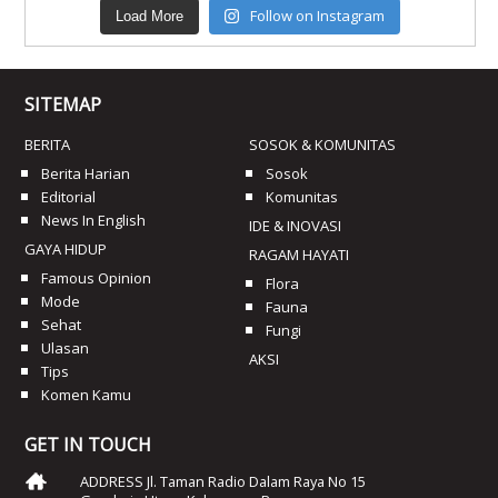
Follow on Instagram
Load More
SITEMAP
BERITA
SOSOK & KOMUNITAS
Berita Harian
Sosok
Editorial
Komunitas
News In English
IDE & INOVASI
GAYA HIDUP
RAGAM HAYATI
Famous Opinion
Flora
Mode
Fauna
Sehat
Fungi
Ulasan
AKSI
Tips
Komen Kamu
GET IN TOUCH
ADDRESS Jl. Taman Radio Dalam Raya No 15