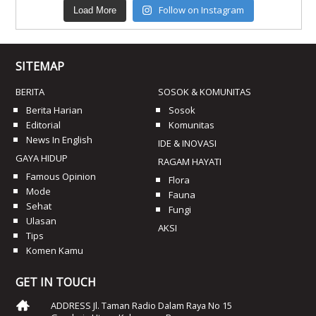
Follow on Instagram
Load More
SITEMAP
BERITA
SOSOK & KOMUNITAS
Berita Harian
Sosok
Editorial
Komunitas
News In English
IDE & INOVASI
GAYA HIDUP
RAGAM HAYATI
Famous Opinion
Flora
Mode
Fauna
Sehat
Fungi
Ulasan
AKSI
Tips
Komen Kamu
GET IN TOUCH
ADDRESS Jl. Taman Radio Dalam Raya No 15