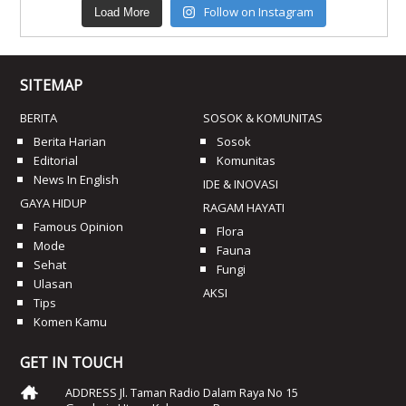
Follow on Instagram
Load More
SITEMAP
BERITA
SOSOK & KOMUNITAS
Berita Harian
Sosok
Editorial
Komunitas
News In English
IDE & INOVASI
GAYA HIDUP
RAGAM HAYATI
Famous Opinion
Flora
Mode
Fauna
Sehat
Fungi
Ulasan
AKSI
Tips
Komen Kamu
GET IN TOUCH
ADDRESS Jl. Taman Radio Dalam Raya No 15