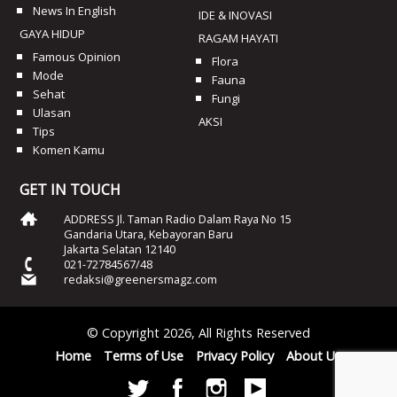
News In English
IDE & INOVASI
GAYA HIDUP
RAGAM HAYATI
Famous Opinion
Flora
Mode
Fauna
Sehat
Fungi
Ulasan
AKSI
Tips
Komen Kamu
GET IN TOUCH
ADDRESS Jl. Taman Radio Dalam Raya No 15
Gandaria Utara, Kebayoran Baru
Jakarta Selatan 12140
021-72784567/48
redaksi@greenersmagz.com
© Copyright 2026, All Rights Reserved
Home
Terms of Use
Privacy Policy
About Us