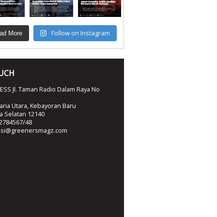
Follow on Instagram
ad More
OUCH
SS Jl. Taman Radio Dalam Raya No
ria Utara, Kebayoran Baru
ta Selatan 12140
2784567/48
ksi@greenersmagz.com