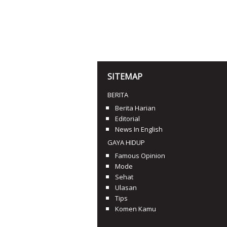
SITEMAP
BERITA
Berita Harian
Editorial
News In English
GAYA HIDUP
Famous Opinion
Mode
Sehat
Ulasan
Tips
Komen Kamu