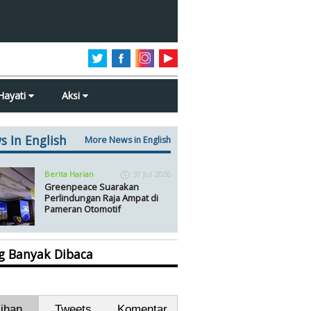
Hayati
Aksi
s In English
More News in English
Berita Harian
31 Jul 2026
Greenpeace Suarakan
Perlindungan Raja Ampat di
Pameran Otomotif
ng Banyak Dibaca
lihan
Tweets
Komentar