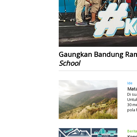
Gaungkan Bandung Ram
School
Ide
Mata
Di su
Untu
30 me
pola 
Berit
Kon