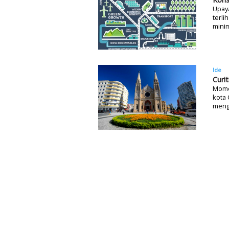
Upay
terli
mini
Ide
Curi
Mome
kota 
menge