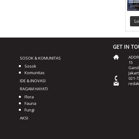
Lo
GET IN T
ADDRE
SOSOK & KOMUNITAS
15
Sosok
Ganda
Komunitas
Jakar
021-7
IDE & INOVASI
reda
RAGAM HAYATI
Flora
Fauna
Fungi
AKSI