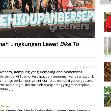
ah Lingkungan Lewat
Bike To
24 Nov 2015
venero, Kampung yang Berpaling dari Modernitas
atu tempat di Spanyol terdapat perkampungan yang sangat unik.
k menuju perkampungan ini kita harus mendaki gunung selama
nit. Kampung ini didiami oleh orang-orang yang menerapkan
hidup […]
a Harian
8 Apr 2015
sep
Smart City
Masih Terkendala Sumber Daya Manusia