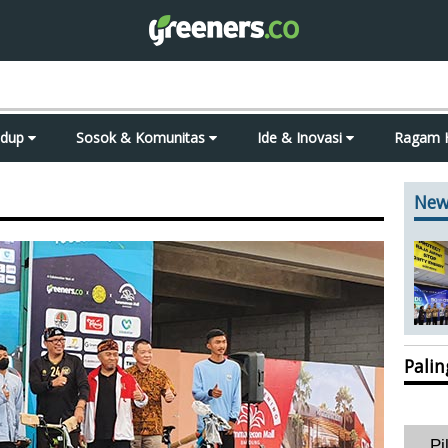
idup
Sosok & Komunitas
Ide & Inovasi
Ragam 
New
Pali
Pi