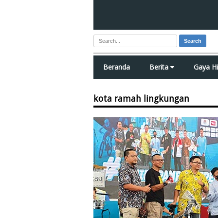
Search
Beranda
Berita
Gaya H
kota ramah lingkungan