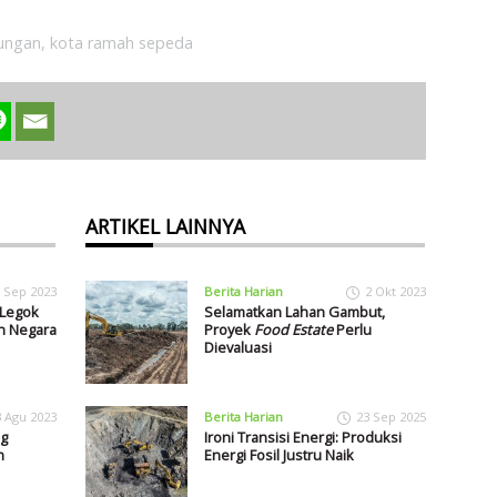
kungan
,
kota ramah sepeda
ARTIKEL LAINNYA
 Sep 2023
Berita Harian
2 Okt 2023
 Legok
Selamatkan Lahan Gambut,
n Negara
Proyek
Food Estate
Perlu
Dievaluasi
3 Agu 2023
Berita Harian
23 Sep 2025
ng
Ironi Transisi Energi: Produksi
h
Energi Fosil Justru Naik