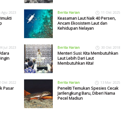
5 Agu 2023
Berita Harian
11 Okt 2025
imukti
Keasaman Laut Naik 40 Persen,
p
Ancam Ekosistem Laut dan
Kehidupan Nelayan
24 Jul 2023
Berita Harian
30 Okt 2018
Udara
Menteri Susi: Kita Membutuhkan
ingin
Laut Lebih Dari Laut
Membutuhkan Kita!
2 Okt 2022
Berita Harian
13 Mar 2025
k Pasar
Peneliti Temukan Spesies Cecak
Jarilengkung Baru, Diberi Nama
Pecel Madiun