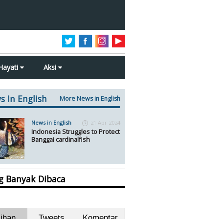
Hayati
Aksi
s In English
More News in English
News in English
21 Apr 2024
Indonesia Struggles to Protect
Banggai cardinalfish
ng Banyak Dibaca
lihan
Tweets
Komentar