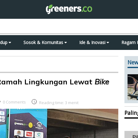
idup
Sosok & Komunitas
Ide & Inovasi
Ragam 
New
Ramah Lingkungan Lewat
Bike
0 Comments
Reading time:
3
menit
Pali
Pi