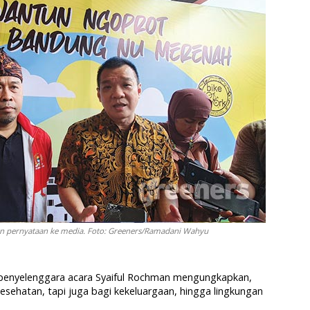
kan pernyataan ke media. Foto: Greeners/Ramadani Wahyu
 penyelenggara acara Syaiful Rochman mengungkapkan,
sehatan, tapi juga bagi kekeluargaan, hingga lingkungan