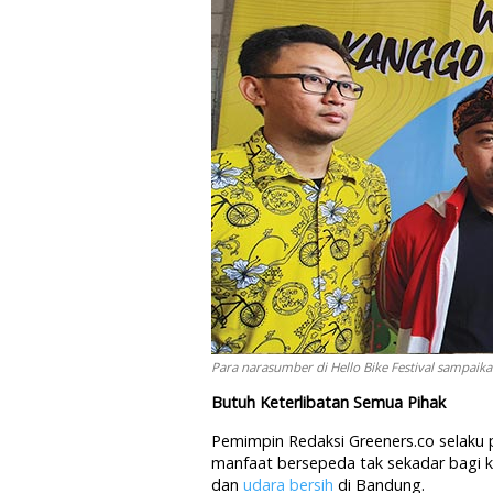
Para narasumber di Hello Bike Festival sampai
Butuh Keterlibatan Semua Pihak
Pemimpin Redaksi Greeners.co selaku
manfaat bersepeda tak sekadar bagi ke
dan
udara bersih
di Bandung.