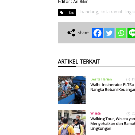
Editor : Ari Rikin
bandung
,
kota ramah ling
ARTIKEL TERKAIT
Berita Harian
11
Walhi: Insinerator PLTSa
Nangka Bebani Keuanga
Wisata
2
Walking Tour, Wisata ya
Menyehatkan dan Rama
Lingkungan