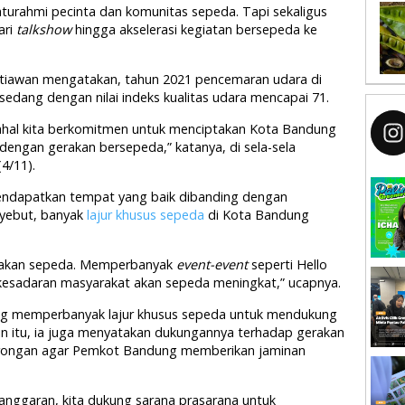
laturahmi pecinta dan komunitas sepeda. Tapi sekaligus
ari
talkshow
hingga akselerasi kegiatan bersepeda ke
iawan mengatakan, tahun 2021 pencemaran udara di
edang dengan nilai indeks kualitas udara mencapai 71.
Padahal kita berkomitmen untuk menciptakan Kota Bandung
dengan gerakan bersepeda,” katanya, di sela-sela
4/11).
mendapatkan tempat yang baik dibanding dengan
nyebut, banyak
lajur khusus sepeda
di Kota Bandung
ayakan sepeda. Memperbanyak
event-event
seperti Hello
ar kesadaran masyarakat akan sepeda meningkat,” ucapnya.
g memperbanyak lajur khusus sepeda untuk mendukung
lain itu, ia juga menyatakan dukungannya terhadap gerakan
dorongan agar Pemkot Bandung memberikan jaminan
anggaran, kita dukung sarana prasarana untuk