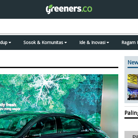
idup
Sosok & Komunitas
Ide & Inovasi
Ragam 
New
Pali
Pi