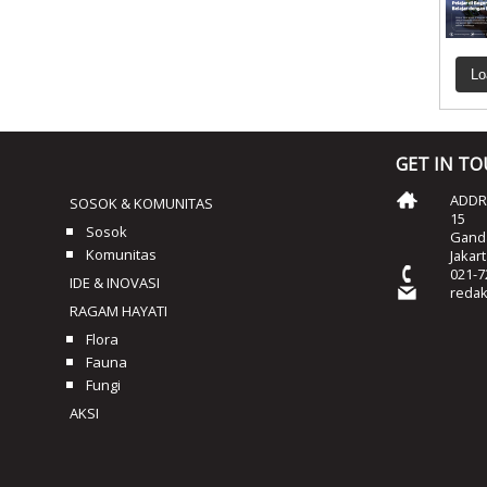
Lo
GET IN T
ADDRE
SOSOK & KOMUNITAS
15
Sosok
Ganda
Komunitas
Jakar
021-7
IDE & INOVASI
reda
RAGAM HAYATI
Flora
Fauna
Fungi
AKSI