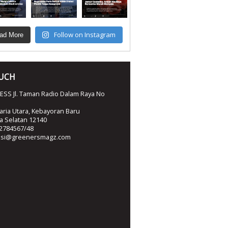
Follow on Instagram
ad More
OUCH
SS Jl. Taman Radio Dalam Raya No
ria Utara, Kebayoran Baru
ta Selatan 12140
2784567/48
ksi@greenersmagz.com