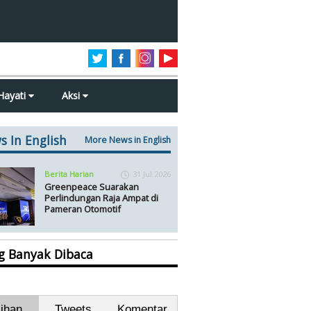
Hayati
Aksi
s In English
More News in English
Berita Harian
31 Jul 2026
Greenpeace Suarakan
Perlindungan Raja Ampat di
Pameran Otomotif
ng Banyak Dibaca
lihan
Tweets
Komentar