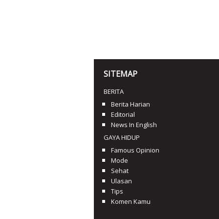
SITEMAP
BERITA
Berita Harian
Editorial
News In English
GAYA HIDUP
Famous Opinion
Mode
Sehat
Ulasan
Tips
Komen Kamu