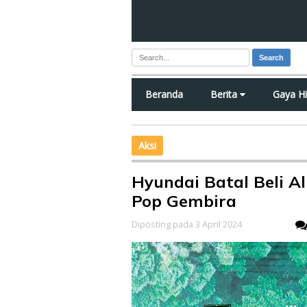
Search
Beranda
Berita
Gaya H
Aksi
Hyundai Batal Beli A
Pop Gembira
Diposting pada 3 April 2024