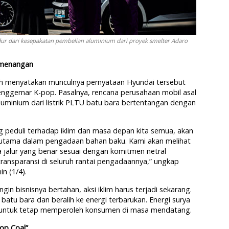
ari kesepakatan pembelian aluminium dari proyek smelter Adaro
emenangan
ah menyatakan munculnya pernyataan Hyundai tersebut
nggemar K-pop. Pasalnya, rencana perusahaan mobil asal
luminium dari listrik PLTU batu bara bertentangan dengan
peduli terhadap iklim dan masa depan kita semua, akan
rutama dalam pengadaan bahan baku. Kami akan melihat
jalur yang benar sesuai dengan komitmen netral
ransparansi di seluruh rantai pengadaannya,” ungkap
in (1/4).
in bisnisnya bertahan, aksi iklim harus terjadi sekarang.
tu bara dan beralih ke energi terbarukan. Energi surya
an untuk tetap memperoleh konsumen di masa mendatang.
op Coal”