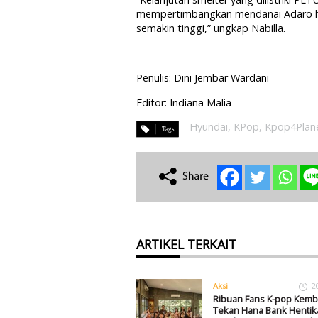
mempertimbangkan mendanai Adaro haru
semakin tinggi,” ungkap Nabilla.
Penulis: Dini Jembar Wardani
Editor: Indiana Malia
Hyundai
,
KPop
,
Kpop4Plan
ARTIKEL TERKAIT
Aksi
2
Ribuan Fans K-pop Kemba
Tekan Hana Bank Hentik