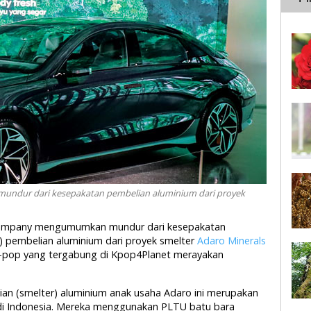
dur dari kesepakatan pembelian aluminium dari proyek
 Company mengumumkan mundur dari kesepakatan
pembelian aluminium dari proyek smelter
Adaro Minerals
 K-pop yang tergabung di Kpop4Planet merayakan
an (smelter) aluminium anak usaha Adaro ini merupakan
di Indonesia. Mereka menggunakan PLTU batu bara