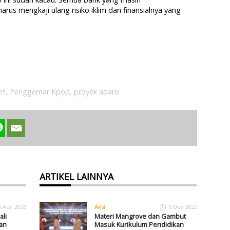
s mengkaji ulang risiko iklim dan finansialnya yang
et
,
Penggemar Kpop
,
proyek adaro
ARTIKEL LAINNYA
0 Apr 2026
Aksi
5 Des 2022
li
Materi Mangrove dan Gambut
an
Masuk Kurikulum Pendidikan