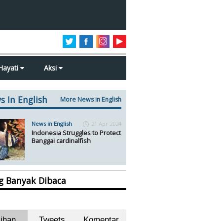
Hayati
Aksi
s In English
More News in English
News in English
21 Apr 2024
Indonesia Struggles to Protect
Banggai cardinalfish
ng Banyak Dibaca
lihan
Tweets
Komentar