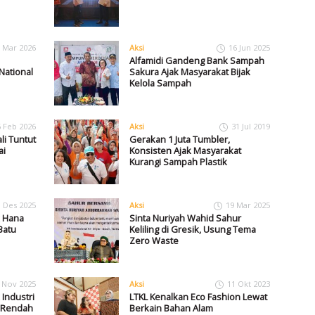
 Mar 2026
Aksi
16 Jun 2025
Alfamidi Gandeng Bank Sampah
National
Sakura Ajak Masyarakat Bijak
Kelola Sampah
6 Feb 2026
Aksi
31 Jul 2019
i Tuntut
Gerakan 1 Juta Tumbler,
ai
Konsisten Ajak Masyarakat
Kurangi Sampah Plastik
1 Des 2025
Aksi
19 Mar 2025
 Hana
Sinta Nuriyah Wahid Sahur
Batu
Keliling di Gresik, Usung Tema
Zero Waste
 Nov 2025
Aksi
11 Okt 2023
Industri
LTKL Kenalkan Eco Fashion Lewat
 Rendah
Berkain Bahan Alam