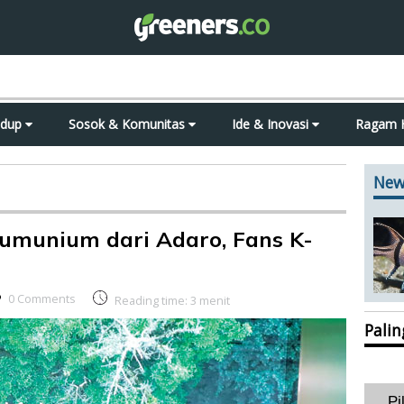
idup
Sosok & Komunitas
Ide & Inovasi
Ragam 
New
lumunium dari Adaro, Fans K-
0 Comments
Reading time:
3
menit
Pali
Pi