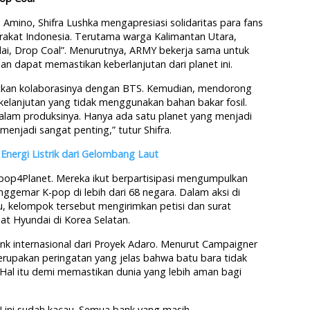
mino, Shifra Lushka mengapresiasi solidaritas para fans
kat Indonesia. Terutama warga Kalimantan Utara,
, Drop Coal”. Menurutnya, ARMY bekerja sama untuk
n dapat memastikan keberlanjutan dari planet ini.
tkan kolaborasinya dengan BTS. Kemudian, mendorong
rkelanjutan yang tidak menggunakan bahan bakar fosil.
alam produksinya. Hanya ada satu planet yang menjadi
menjadi sangat penting,” tutur Shifra.
nergi Listrik dari Gelombang Laut
pop4Planet. Mereka ikut berpartisipasi mengumpulkan
enggemar K-pop di lebih dari 68 negara. Dalam aksi di
u, kelompok tersebut mengirimkan petisi dan surat
at Hyundai di Korea Selatan.
k internasional dari Proyek Adaro. Menurut Campaigner
erupakan peringatan yang jelas bahwa batu bara tidak
. Hal itu demi memastikan dunia yang lebih aman bagi
TU ini sudah kacau. Semua bank yang masih