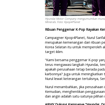
Hyundai Motor Company mengumumkan mundur d
Minerals. Foto: Kpop4Planet
Ribuan Penggemar K-Pop Rayakan K
Campaigner Kpop4Planet, Nurul Sarif
merupakan kemenangan dari ribuan pe
Korea Selatan itu untuk memperoleh a
target iklim.
“Kami bersama penggemar K-pop yang 
terus mengawasi langkah Hyundai, te
apakah perusahaan tetap berada pada 
karbonnya? Juga untuk meningkatkan t
Nurul lewat keterangan tertulisnya, Sen
Nurul menambahkan, jika perusahaan ing
Kemudian, menghentikan penggunaan ba
dan angin adalah satu-satunya pilih
ARMY Dukung Kampanye “Hyundai, Dr