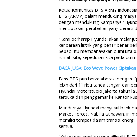
Ketua Komunitas BTS ARMY Indonesia A
BTS (ARMY) dalam mendukung masyara
dengan mendukung Kampanye “Hyundai
menciptakan perubahan yang berarti da
“Kami berharap Hyundai akan melanju
kendaraan listrik yang benar-benar be
Sebab, itu membahayakan bumi kita d
rumah kita, kepedulian kita pada bumi 
BACA JUGA: Eco Wave Power Ciptakan E
Fans BTS pun berkolaborasi dengan K
lebih dari 11 ribu tanda tangan dari p
Hyundai Motorstudio Jakarta tahun lal
terbuka dari penggemar ke Kantor Pus
Mundurnya Hyundai menyusul bank-ban
Market Forces, Nabilla Gunawan, ini m
memiliki tempat dalam transisi energi
semua.
“Kelanjutan smelter yang dilistriki PL