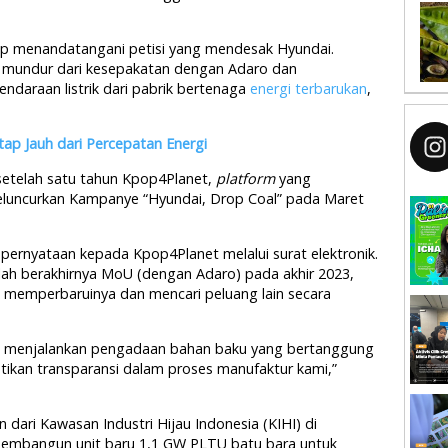
-pop menandatangani petisi yang mendesak Hyundai.
 mundur dari kesepakatan dengan Adaro dan
daraan listrik dari pabrik bertenaga
energi terbarukan
,
tap Jauh dari Percepatan Energi
setelah satu tahun Kpop4Planet,
platform
yang
luncurkan Kampanye “Hyundai, Drop Coal” pada Maret
rnyataan kepada Kpop4Planet melalui surat elektronik.
h berakhirnya MoU (dengan Adaro) pada akhir 2023,
 memperbaruinya dan mencari peluang lain secara
 menjalankan pengadaan bahan baku yang bertanggung
ikan transparansi dalam proses manufaktur kami,”
dari Kawasan Industri Hijau Indonesia (KIHI) di
 membangun unit baru 1,1 GW PLTU batu bara untuk