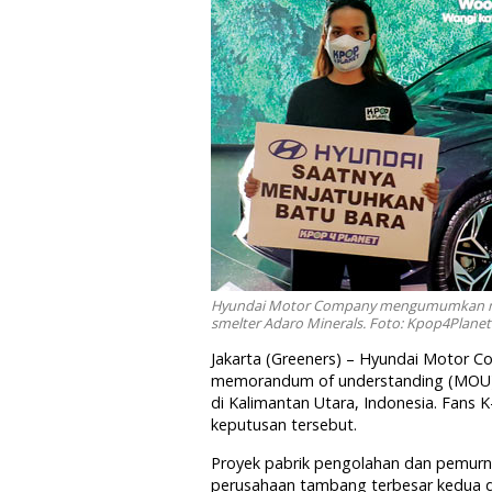
Hyundai Motor Company mengumumkan mun
smelter Adaro Minerals. Foto: Kpop4Planet
Jakarta (Greeners) – Hyundai Motor
memorandum of understanding (MOU) 
di Kalimantan Utara, Indonesia. Fans
keputusan tersebut.
Proyek pabrik pengolahan dan pemurni
perusahaan tambang terbesar kedua 