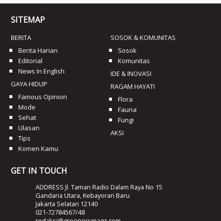
SITEMAP
BERITA
SOSOK & KOMUNITAS
Berita Harian
Sosok
Editorial
Komunitas
News In English
IDE & INOVASI
GAYA HIDUP
RAGAM HAYATI
Famous Opinion
Flora
Mode
Fauna
Sehat
Fungi
Ulasan
AKSI
Tips
Komen Kamu
GET IN TOUCH
ADDRESS Jl. Taman Radio Dalam Raya No 15
Gandaria Utara, Kebayoran Baru
Jakarta Selatan 12140
021-72784567/48
redaksi@greenersmagz.com