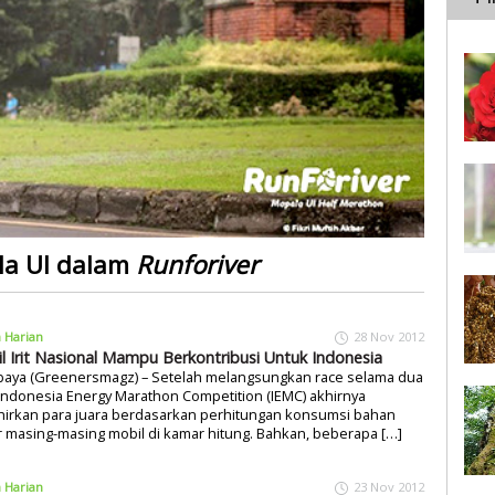
a UI dalam
Runforiver
a Harian
28 Nov 2012
l Irit Nasional Mampu Berkontribusi Untuk Indonesia
baya (Greenersmagz) – Setelah melangsungkan race selama dua
 Indonesia Energy Marathon Competition (IEMC) akhirnya
hirkan para juara berdasarkan perhitungan konsumsi bahan
 masing-masing mobil di kamar hitung. Bahkan, beberapa […]
a Harian
23 Nov 2012