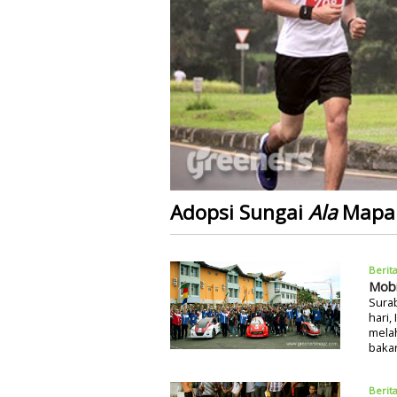
Adopsi Sungai
Ala
Mapal
Berit
Mobi
Sura
hari,
mela
bakar
Berit