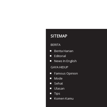
SITEMAP
BERITA
Berita Harian
Editorial
News In English
GAYA HIDUP
Famous Opinion
Mode
Sehat
Ulasan
Tips
Komen Kamu