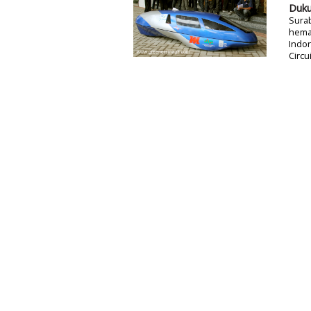
Duku
Sura
hemat
Indon
Circu