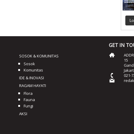
Lo
GET IN T
ADDRE
SOSOK & KOMUNITAS
15
Sosok
Ganda
Komunitas
Jakar
021-7
IDE & INOVASI
reda
RAGAM HAYATI
Flora
Fauna
Fungi
AKSI