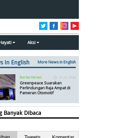
Hayati
Aksi
s In English
More News in English
Berita Harian
31 Jul 2026
Greenpeace Suarakan
Perlindungan Raja Ampat di
Pameran Otomotif
ng Banyak Dibaca
lihan
Tweets
Komentar