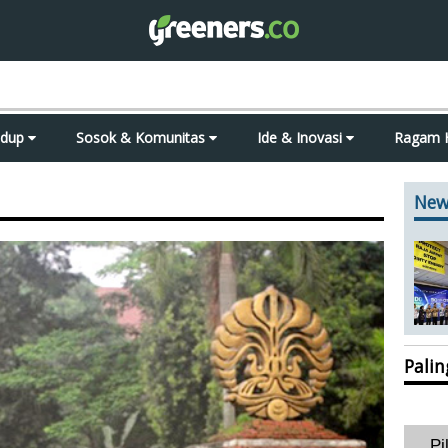
idup
Sosok & Komunitas
Ide & Inovasi
Ragam 
New
Pali
Pi