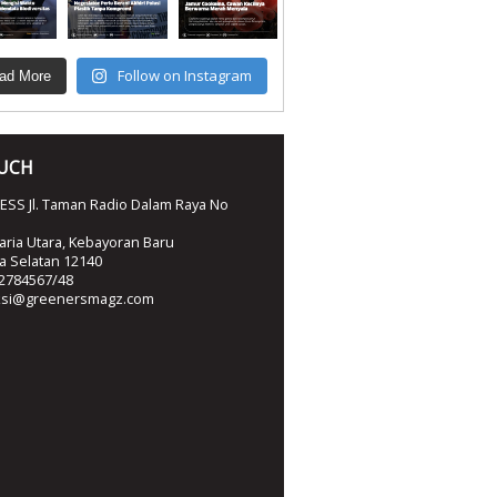
Follow on Instagram
ad More
OUCH
SS Jl. Taman Radio Dalam Raya No
ria Utara, Kebayoran Baru
ta Selatan 12140
2784567/48
ksi@greenersmagz.com