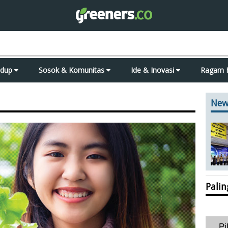
idup
Sosok & Komunitas
Ide & Inovasi
Ragam 
New
Pali
Pi