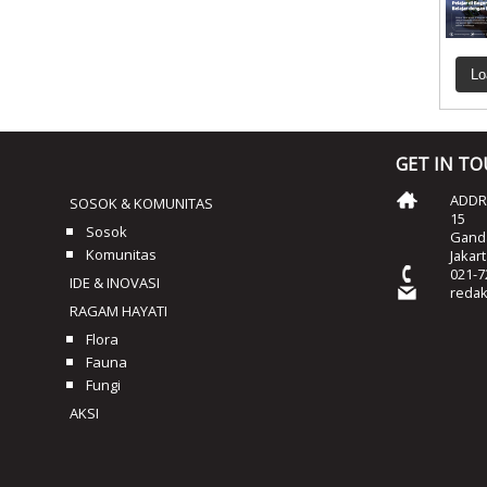
Lo
GET IN T
ADDRE
SOSOK & KOMUNITAS
15
Sosok
Ganda
Komunitas
Jakar
021-7
IDE & INOVASI
reda
RAGAM HAYATI
Flora
Fauna
Fungi
AKSI