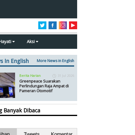
Hayati
Aksi
s In English
More News in English
Berita Harian
31 Jul 2026
Greenpeace Suarakan
Perlindungan Raja Ampat di
Pameran Otomotif
ng Banyak Dibaca
lihan
Tweets
Komentar