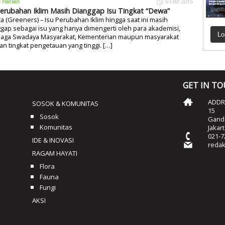
a Harian
6 Okt 2015
Perubahan Iklim Masih Dianggap Isu Tingkat “Dewa”
ta (Greeners) – Isu Perubahan Iklim hingga saat ini masih
gap sebagai isu yang hanya dimengerti oleh para akademisi,
Lo
aga Swadaya Masyarakat, Kementerian maupun masyarakat
n tingkat pengetauan yang tinggi. […]
GET IN T
ADDRE
SOSOK & KOMUNITAS
15
Sosok
Ganda
Komunitas
Jakar
021-7
IDE & INOVASI
reda
RAGAM HAYATI
Flora
Fauna
Fungi
AKSI