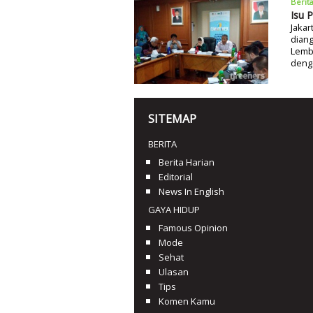
Berit
Isu 
Jakar
diang
Lemb
denga
SITEMAP
BERITA
Berita Harian
Editorial
News In English
GAYA HIDUP
Famous Opinion
Mode
Sehat
Ulasan
Tips
Komen Kamu