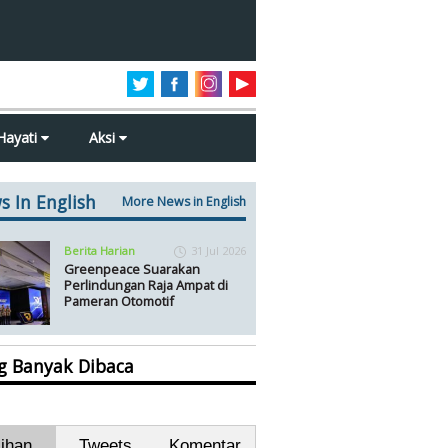
Hayati
Aksi
s In English
More News in English
Berita Harian
31 Jul 2026
Greenpeace Suarakan
Perlindungan Raja Ampat di
Pameran Otomotif
ng Banyak Dibaca
lihan
Tweets
Komentar