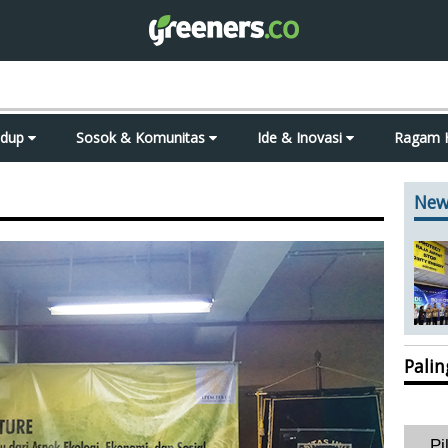
idup
Sosok & Komunitas
Ide & Inovasi
Ragam 
New
Pali
Pi