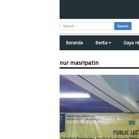
Search
Beranda
Berita
Gaya H
nur masripatin