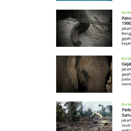
Berit
Kasu
1990 
Jakar
Bengk
gajah
kejah
Berit
Gaja
Jakar
gajah
pada 
meni
Berit
Perk
Suma
Jakar
stud
waktu