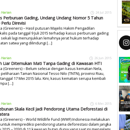
a Harian
24 Jul 2015
s Perburuan Gading, Undang Undang Nomor 5 Tahun
Perlu Direvisi
ta (Greeners) – Hasil putusan Majelis Hakim Pengadilan
alis pada tanggal 9 Juli 2015 terhadap kasus perburuan gading
 sekali lagi menunjukkan lemahnya jerat hukum terhadap
atan satwa yang dilindungi […]
a Harian
26 Jun 2015
h Liar Ditemukan Mati Tanpa Gading di Kawasan HTI
ta (Greeners) – Belum selesai dengan kasus kematian Nela,
 peliharaan Taman Nasional Tesso Nilo (TNTN), provinsi Riau,
tanggal 17 Mei 2015 lalu. Kini, kasus kematian serupa kembali
mpa […]
a Harian
6 Mei 2015
ebunan Skala Kecil Jadi Pendorong Utama Deforestasi di
tera
ta (Greeners) – World Wildlife Fund (WWF) Indonesia melakukan
i untuk memprediksi pendorong utama deforestasi dalam jangka
 2015 – 2030 di 11 kawasan hutan dunia yang saat ini mengalami