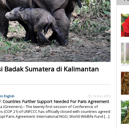
i Badak Sumatera di Kalimantan
in English
16 Des 2015
 Countries Further Support Needed For Paris Agreement
ta (Greeners) – The twenty first session of Conference of
es (COP 21) of UNFCCC has officially closed with countries agreed
opt Paris Agreement. International NGO, World Wildlife Fund […]