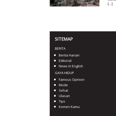
[…]
SITEMAP
BERITA
Berita Harian
Editorial
News In English
GAYA HIDUP
Famous Opinion
Mode
Sehat
Ulasan
Tips
Komen Kamu