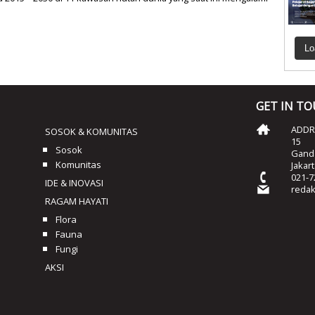
Lo
GET IN T
ADDRE
SOSOK & KOMUNITAS
15
Sosok
Ganda
Komunitas
Jakar
021-7
IDE & INOVASI
reda
RAGAM HAYATI
Flora
Fauna
Fungi
AKSI