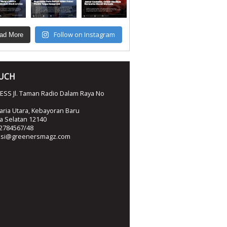
Follow on Instagram
ad More
OUCH
SS Jl. Taman Radio Dalam Raya No
ria Utara, Kebayoran Baru
ta Selatan 12140
2784567/48
ksi@greenersmagz.com