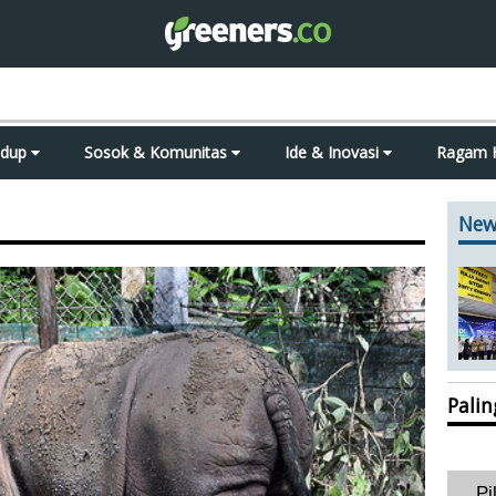
idup
Sosok & Komunitas
Ide & Inovasi
Ragam 
New
Pali
Pi