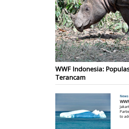
WWF Indonesia: Populas
Terancam
News 
WWF:
Jakar
Parti
to ad