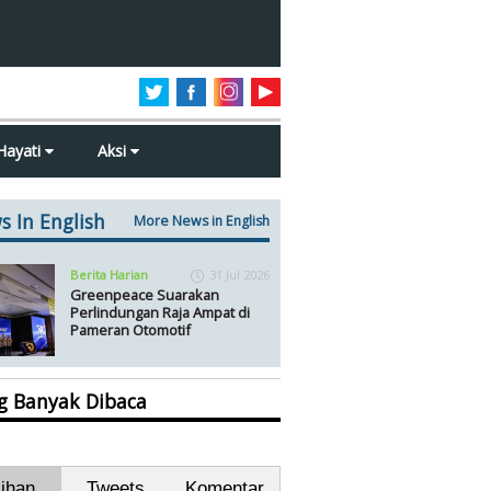
Hayati
Aksi
s In English
More News in English
Berita Harian
31 Jul 2026
Greenpeace Suarakan
Perlindungan Raja Ampat di
Pameran Otomotif
ng Banyak Dibaca
lihan
Tweets
Komentar