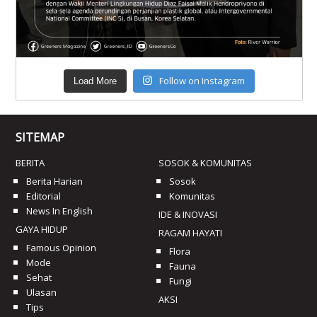
Follow on Instagram
Load More
SITEMAP
BERITA
SOSOK & KOMUNITAS
Berita Harian
Sosok
Editorial
Komunitas
News In English
IDE & INOVASI
GAYA HIDUP
RAGAM HAYATI
Famous Opinion
Flora
Mode
Fauna
Sehat
Fungi
Ulasan
AKSI
Tips