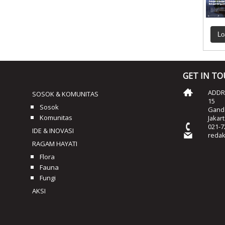
Lo
GET IN T
ADDRE
SOSOK & KOMUNITAS
15
Sosok
Ganda
Komunitas
Jakar
021-7
IDE & INOVASI
reda
RAGAM HAYATI
Flora
Fauna
Fungi
AKSI