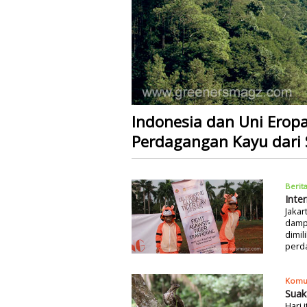
Indonesia dan Uni Erop
Perdagangan Kayu dari
Berit
Inte
Jakar
dampa
dimil
perda
Komu
Suak
Hari 