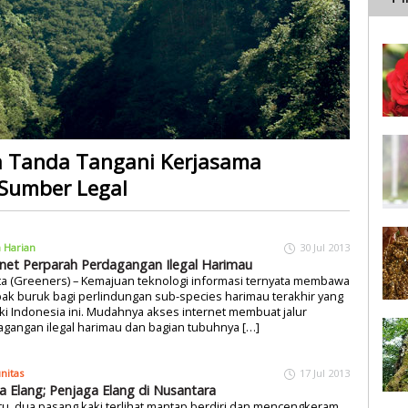
a Tanda Tangani Kerjasama
 Sumber Legal
a Harian
30 Jul 2013
rnet Perparah Perdagangan Ilegal Harimau
ta (Greeners) – Kemajuan teknologi informasi ternyata membawa
k buruk bagi perlindungan sub-species harimau terakhir yang
iki Indonesia ini. Mudahnya akses internet membuat jalur
gangan ilegal harimau dan bagian tubuhnya […]
nitas
17 Jul 2013
a Elang; Penjaga Elang di Nusantara
itu, dua pasang kaki terlihat mantap berdiri dan mencengkeram