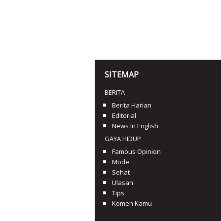
SITEMAP
BERITA
Berita Harian
Editorial
News In English
GAYA HIDUP
Famous Opinion
Mode
Sehat
Ulasan
Tips
Komen Kamu