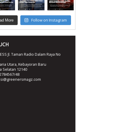
Follow on Instagram
ad More
OUCH
SS Jl. Taman Radio Dalam Raya No
ria Utara, Kebayoran Baru
ta Selatan 12140
2784567/48
ksi@greenersmagz.com