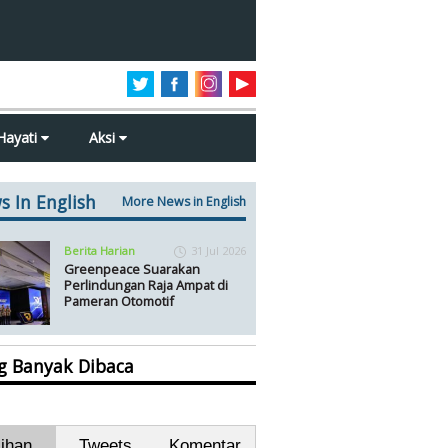
Hayati
Aksi
s In English
More News in English
Berita Harian
31 Jul 2026
Greenpeace Suarakan
Perlindungan Raja Ampat di
Pameran Otomotif
ng Banyak Dibaca
lihan
Tweets
Komentar