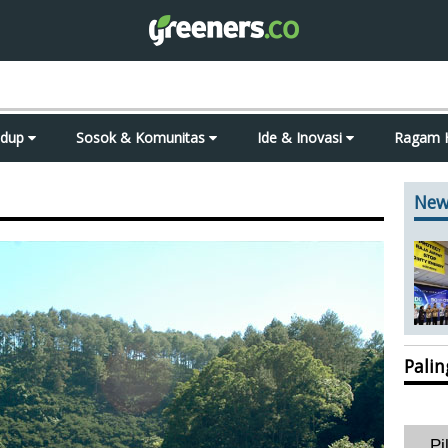
idup
Sosok & Komunitas
Ide & Inovasi
Ragam 
New
Pali
Pi