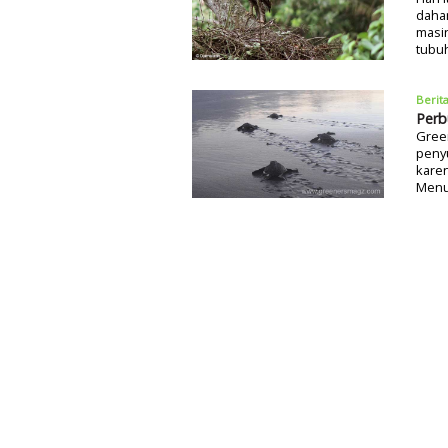
dahan
masi
tubu
Berit
Perb
Green
penyu
karen
Menur