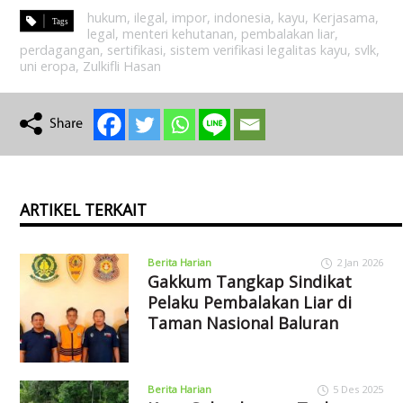
hukum
,
ilegal
,
impor
,
indonesia
,
kayu
,
Kerjasama
,
legal
,
menteri kehutanan
,
pembalakan liar
,
perdagangan
,
sertifikasi
,
sistem verifikasi legalitas kayu
,
svlk
,
uni eropa
,
Zulkifli Hasan
ARTIKEL TERKAIT
Berita Harian
2 Jan 2026
Gakkum Tangkap Sindikat
Pelaku Pembalakan Liar di
Taman Nasional Baluran
Berita Harian
5 Des 2025