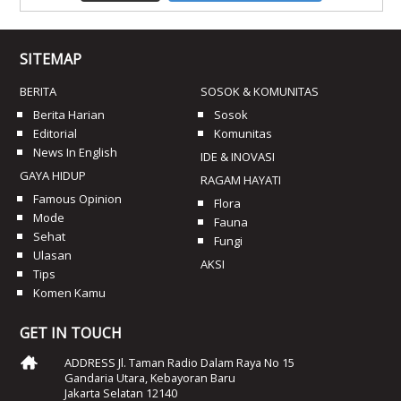
SITEMAP
BERITA
SOSOK & KOMUNITAS
Berita Harian
Sosok
Editorial
Komunitas
News In English
IDE & INOVASI
GAYA HIDUP
RAGAM HAYATI
Famous Opinion
Flora
Mode
Fauna
Sehat
Fungi
Ulasan
AKSI
Tips
Komen Kamu
GET IN TOUCH
ADDRESS Jl. Taman Radio Dalam Raya No 15
Gandaria Utara, Kebayoran Baru
Jakarta Selatan 12140