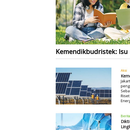
Kemendikbudristek: Isu 
Aksi
Keme
Jakar
penge
Seba
Rise
Energ
Berit
Dikt
Ling