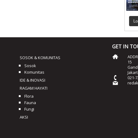
Lo
GET IN T
ADDRE
SOSOK & KOMUNITAS
15
Sosok
Ganda
Komunitas
Jakar
021-7
IDE & INOVASI
reda
RAGAM HAYATI
Flora
Fauna
Fungi
AKSI