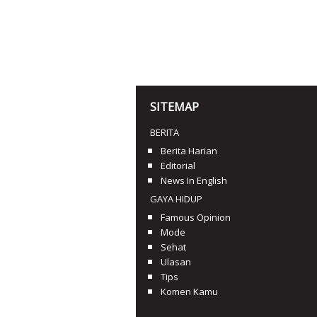
SITEMAP
BERITA
Berita Harian
Editorial
News In English
GAYA HIDUP
Famous Opinion
Mode
Sehat
Ulasan
Tips
Komen Kamu