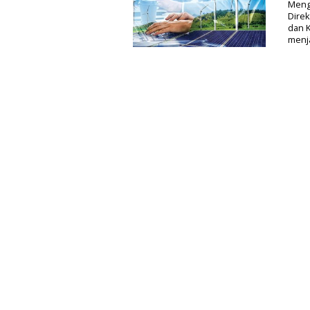
Mengi
Direk
dan 
menja