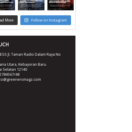
Follow on Instagram
ad More
OUCH
SS Jl. Taman Radio Dalam Raya No
ria Utara, Kebayoran Baru
ta Selatan 12140
2784567/48
ksi@greenersmagz.com