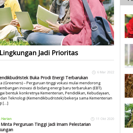
Lingkungan Jadi Prioritas
6 Mar 2022
ndikbudristek Buka Prodi Energi Terbarukan
ta (Greeners) – Perguruan tinggi vokasi mulai mendorong
mbangan inovasi di bidang energi baru terbarukan (EBT).
gai bentuk konkretnya Kementerian, Pendidikan, Kebudayaan,
t dan Teknologi (Kemendikbudristek) bekerja sama Kementerian
i […]
a Harian
11 Okt 2020
i Minta Perguruan Tinggi Jadi Imam Pelestarian
kungan