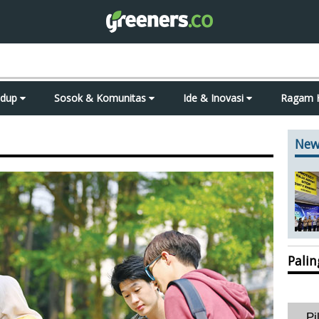
idup
Sosok & Komunitas
Ide & Inovasi
Ragam 
New
Pali
Pi