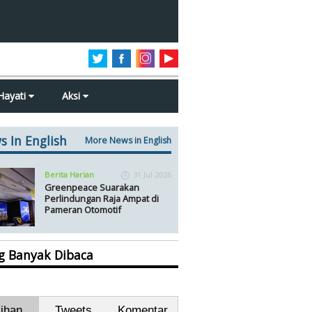
Hayati
Aksi
s In English
More News in English
Berita Harian
31 Jul 2026
Greenpeace Suarakan
Perlindungan Raja Ampat di
Pameran Otomotif
ng Banyak Dibaca
lihan
Tweets
Komentar