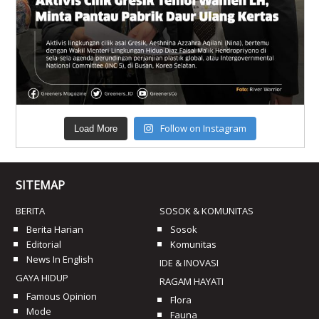
Follow on Instagram
Load More
SITEMAP
BERITA
SOSOK & KOMUNITAS
Berita Harian
Sosok
Editorial
Komunitas
News In English
IDE & INOVASI
GAYA HIDUP
RAGAM HAYATI
Famous Opinion
Flora
Mode
Fauna