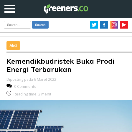
Search
Aksi
Kemendikbudristek Buka Prodi
Energi Terbarukan
Diposting pada 6 Maret 2022
0 Comments
Reading time:
2
menit