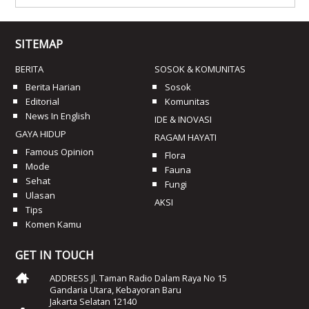
SITEMAP
BERITA
SOSOK & KOMUNITAS
Berita Harian
Sosok
Editorial
Komunitas
News In English
IDE & INOVASI
GAYA HIDUP
RAGAM HAYATI
Famous Opinion
Flora
Mode
Fauna
Sehat
Fungi
Ulasan
AKSI
Tips
Komen Kamu
GET IN TOUCH
ADDRESS Jl. Taman Radio Dalam Raya No 15
Gandaria Utara, Kebayoran Baru
Jakarta Selatan 12140